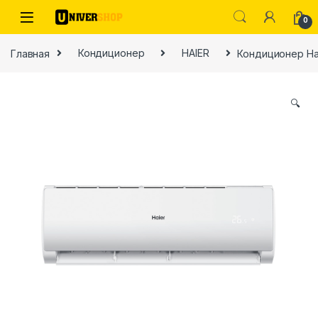
Skip to navigation
Skip to content
0
Главная
Кондиционер
HAIER
Кондиционер Ha
🔍
ы