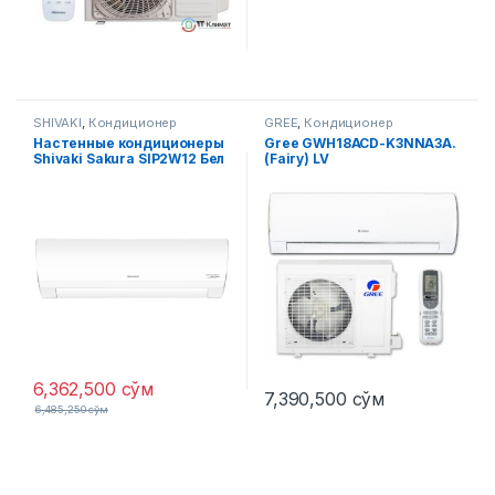
SHIVAKI
,
Кондиционер
GREE
,
Кондиционер
Настенные кондиционеры
Gree GWH18ACD-K3NNA3A.
Shivaki Sakura SIP2W12 Бел
(Fairy) LV
6,362,500
сўм
7,390,500
сўм
6,485,250
сўм