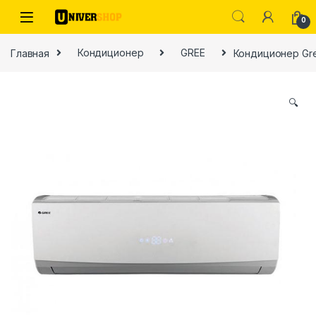
Skip to navigation
Skip to content
0
Главная
Кондиционер
GREE
Кондиционер Gr
🔍
ы