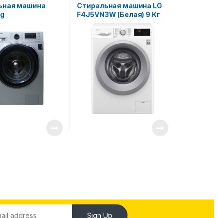
ьная машина
Стиральная машина LG
g
F4J5VN3W (Белая) 9 Кг
210CSULD UZ
Sign Up