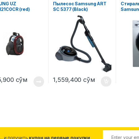
UNG UZ
Пылесос Samsung ART
Стирал
21C0CR (red)
SC 5377 (Black)
Samsun
WW80J6
5,900
сўм
1,559,400
сўм
... и получить
купон на первые покупки