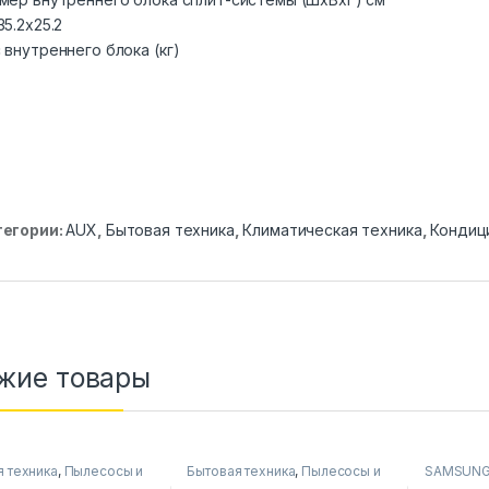
35.2х25.2
 внутреннего блока (кг)
тегории:
AUX
,
Бытовая техника
,
Климатическая техника
,
Кондиц
жие товары
я техника
,
Пылесосы и
Бытовая техника
,
Пылесосы и
SAMSUN
уары
аксессуары
Стиральн