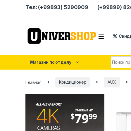
Skip to navigation
Skip to content
Тел: (+99893) 5290909
(+99899) 8
Скид
Search for
Магазин по отделу
Главная
Кондиционер
AUX