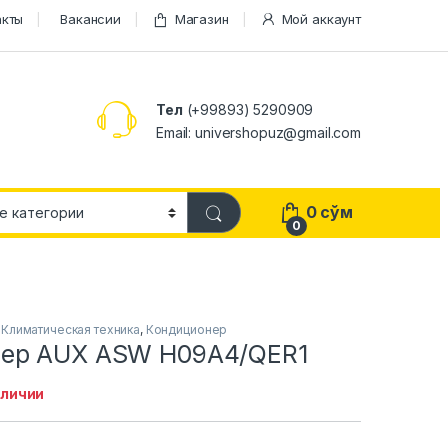
акты
Вакансии
Магазин
Мой аккаунт
Тел
(+99893) 5290909
Email: univershopuz@gmail.com
0
сўм
0
,
Климатическая техника
,
Кондиционер
ер AUX ASW H09A4/QER1
аличии