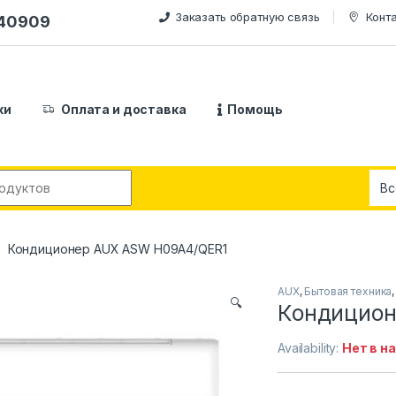
Заказать обратную связь
Конт
240909
ки
Оплата и доставка
Помощь
:
Кондиционер AUX ASW H09A4/QER1
AUX
,
Бытовая техника
🔍
Кондицион
Availability:
Нет в н