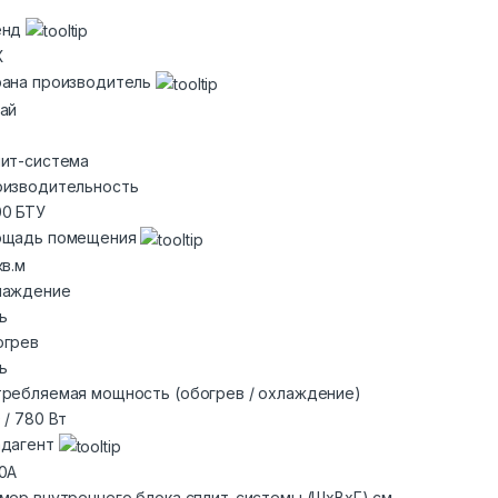
енд
X
ана производитель
ай
ит-система
изводительность
0 БТУ
ощадь помещения
кв.м
лаждение
ь
огрев
ь
ребляемая мощность (обогрев / охлаждение)
 / 780 Вт
адагент
0A
мер внутреннего блока сплит-системы (ШxВxГ) см