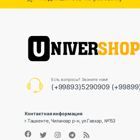
Есть вопросы? Звоните нам!
(+99893)5290909 (+99899
Контактная информация
г.Ташкенте, Чиланзар р-н, ул.Гавхар, №153