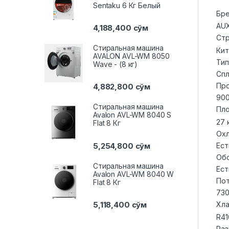
Sentaku 6 Кг Белый
Бр
AU
4,188,400
сўм
Стр
Стиральная машина
Кит
AVALON AVL-WM 8050
Тип
Wave - (8 кг)
Спл
Про
4,882,800
сўм
900
Стиральная машина
Пл
Avalon AVL-WM 8040 S
27 
Flat 8 Кг
Ох
5,254,800
сўм
Ест
Об
Стиральная машина
Ест
Avalon AVL-WM 8040 W
Пот
Flat 8 Кг
730
Хл
5,118,400
сўм
R41
Раз