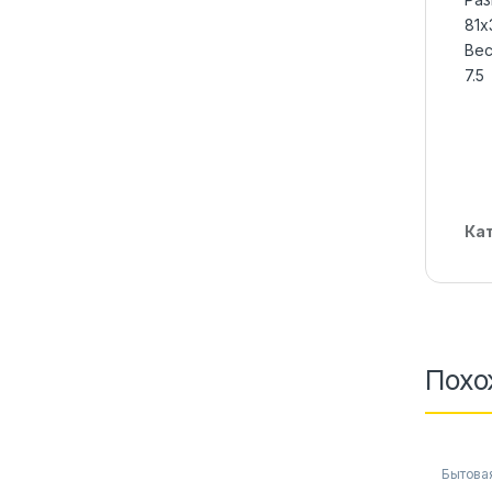
81х
Вес
7.5
Ка
Похо
Бытова
аксесс