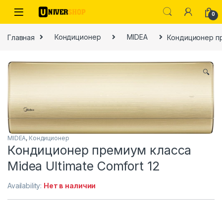
Skip to navigation
Skip to content
0
Главная
Кондиционер
MIDEA
Кондиционер пре
🔍
ы
MIDEA
,
Кондиционер
Кондиционер премиум класса
Midea Ultimate Comfort 12
Availability:
Нет в наличии