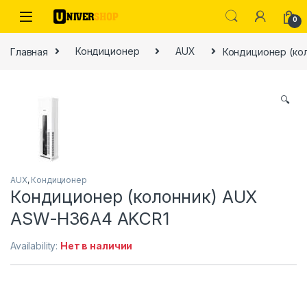
Skip to navigation
Skip to content
0
Главная
Кондиционер
AUX
Кондиционер (ко
🔍
ы
AUX
,
Кондиционер
Кондиционер (колонник) AUX
ASW-H36A4 AKCR1
Availability:
Нет в наличии