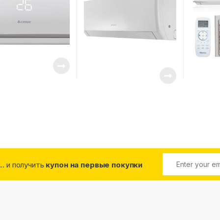
... и получить
купон на первые покупки