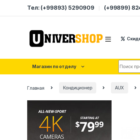
Skip to navigation
Skip to content
Тел: (+99893) 5290909
(+99899) 8
Скид
Search for
Магазин по отделу
Главная
Кондиционер
AUX