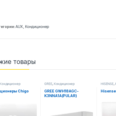
тегории:
AUX
,
Кондиционер
жие товары
Кондиционер
GREE
,
Кондиционер
HISENSE
,
ционеры Chigo
GREE GWH18AGC-
Hisense
K3NNA1A(PULAR)