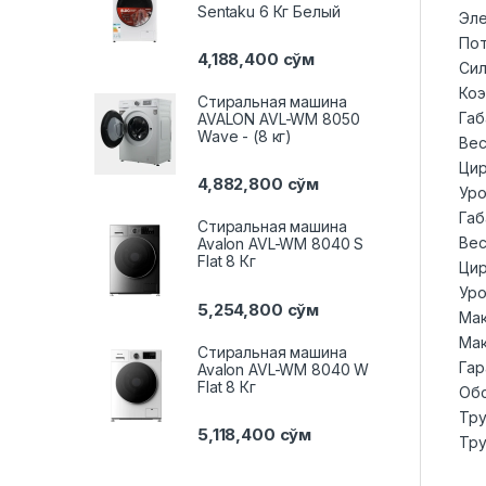
Sentaku 6 Кг Белый
Эле
Пот
4,188,400
сўм
Сил
Коэ
Стиральная машина
Габ
AVALON AVL-WM 8050
Wave - (8 кг)
Вес
Цир
4,882,800
сўм
Уро
Габ
Стиральная машина
Вес
Avalon AVL-WM 8040 S
Flat 8 Кг
Цир
Уро
5,254,800
сўм
Мак
Мак
Стиральная машина
Гар
Avalon AVL-WM 8040 W
Flat 8 Кг
Обс
Тру
5,118,400
сўм
Тру