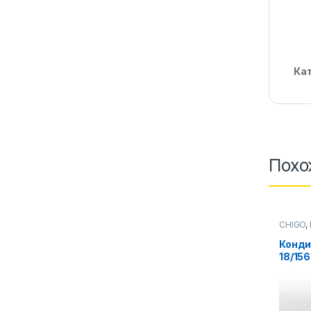
Ка
Похо
CHIGO
,
Конди
18/156