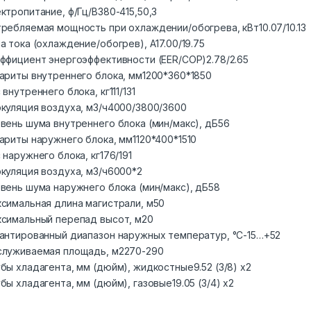
ктропитание, ф/Гц/В
380-415,50,3
ребляемая мощность при охлаждении/обогрева, кВт
10.07/10.13
а тока (охлаждение/обогрев), А
17.00/19.75
ффициент энергоэффективности (EER/COP)
2.78/2.65
ариты внутреннего блока, мм
1200*360*1850
 внутреннего блока, кг
111/131
куляция воздуха, м3/ч
4000/3800/3600
вень шума внутреннего блока (мин/макс), дБ
56
ариты наружнего блока, мм
1120*400*1510
 наружнего блока, кг
176/191
куляция воздуха, м3/ч
6000*2
вень шума наружнего блока (мин/макс), дБ
58
симальная длина магистрали, м
50
симальный перепад высот, м
20
антированный диапазон наружных температур, °С
-15…+52
луживаемая площадь, м2
270-290
бы хладагента, мм (дюйм), жидкостные
9.52 (3/8) х2
бы хладагента, мм (дюйм), газовые
19.05 (3/4) х2