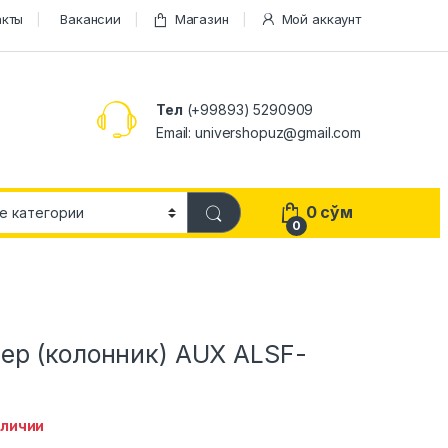
акты
Вакансии
Магазин
Мой аккаунт
Тел
(+99893) 5290909
Email: univershopuz@gmail.com
0
сўм
0
ер (колонник) AUX ALSF-
аличии