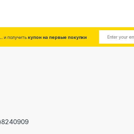
... и получить
купон на первые покупки
)8240909