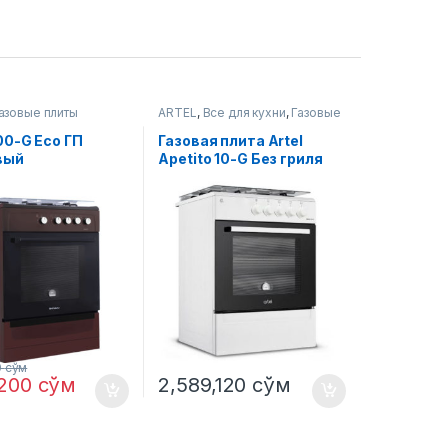
азовые плиты
ARTEL
,
Все для кухни
,
Газовые
плиты
00-G Eco ГП
Газовая плита Artel
вый
Apetito 10-G Без гриля
(Белая)
0
сўм
,200
сўм
2,589,120
сўм