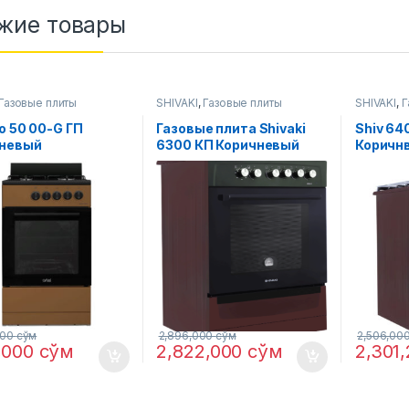
жие товары
Газовые плиты
SHIVAKI
,
Газовые плиты
SHIVAKI
,
Г
o 50 00-G ГП
Газовые плитa Shivaki
Shiv 64
невый
6300 КП Коричневый
Коричн
000
сўм
2,896,000
сўм
2,506,00
1,000
сўм
2,822,000
сўм
2,301