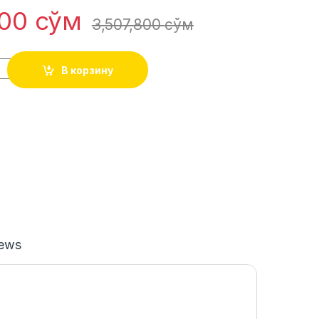
400
сўм
3,507,800
сўм
В корзину
iews