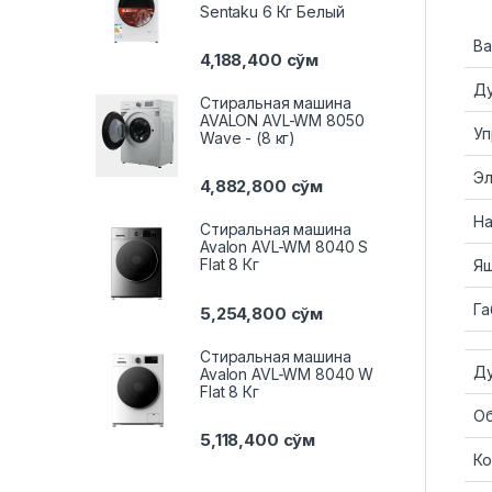
Sentaku 6 Кг Белый
Ва
4,188,400
сўм
Ду
Стиральная машина
AVALON AVL-WM 8050
Уп
Wave - (8 кг)
Эл
4,882,800
сўм
На
Стиральная машина
Avalon AVL-WM 8040 S
Flat 8 Кг
Ящ
Га
5,254,800
сўм
Стиральная машина
Ду
Avalon AVL-WM 8040 W
Flat 8 Кг
Об
5,118,400
сўм
Ко