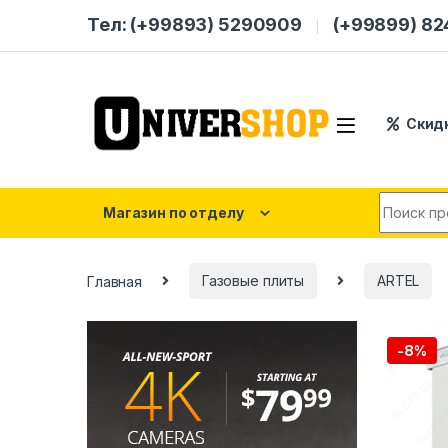
Skip to navigation
Skip to content
Тел: (+99893) 5290909
(+99899) 8
Скид
Search for
Магазин по отделу
Главная
Газовые плиты
ARTEL
-
8%