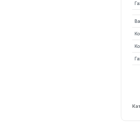
Га
Ва
Ко
Ко
Га
Ка