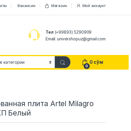
акты
Вакансии
Магазин
Мой аккаунт
Тел
(+99893) 5290909
Email: univershopuz@gmail.com
0
сўм
0
анная плита Artel Milagro
КП Белый