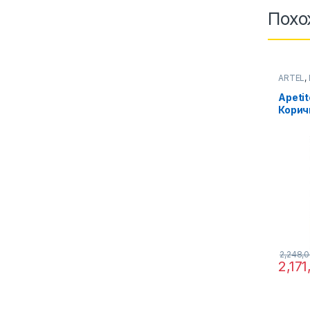
Похо
ARTEL
,
Apetit
Корич
2,248,
2,17