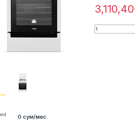
3,110,4
Quantity
0 сум/мес