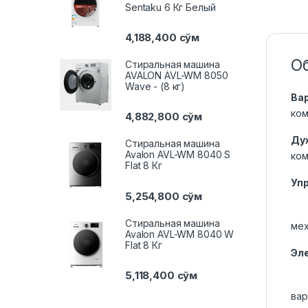
Sentaku 6 Кг Белый
4,188,400
сўм
О
Стиральная машина
AVALON AVL-WM 8050
Wave - (8 кг)
Ва
ком
4,882,800
сўм
Ду
Стиральная машина
Avalon AVL-WM 8040 S
ко
Flat 8 Кг
Уп
5,254,800
сўм
Стиральная машина
мех
Avalon AVL-WM 8040 W
Flat 8 Кг
Эл
5,118,400
сўм
вар