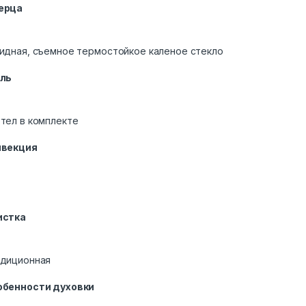
ерца
идная, съемное термостойкое каленое стекло
иль
тел в комплекте
нвекция
истка
диционная
обенности духовки