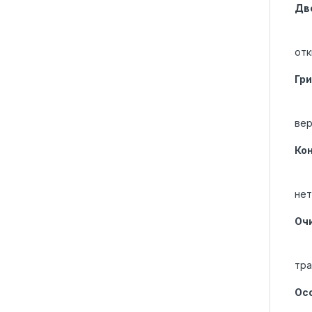
Дв
отк
Гр
вер
Ко
нет
Оч
тра
Ос