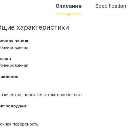
Описание
Specification
бщие характеристики
рочная панель
бинированная
ховка
мбинированная
равление
аническое, переключатели: поворотные
ектроподжиг
очная поверхность