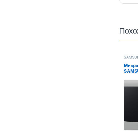
Похо
SAMSU
Микров
Микро
SAMS