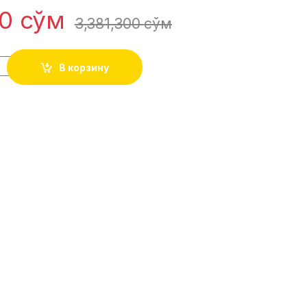
00
сўм
3,381,300
сўм
В корзину