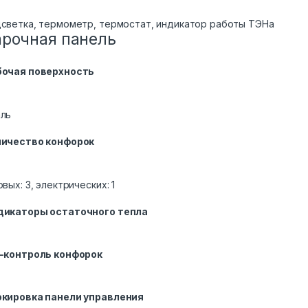
светка, термометр, термостат, индикатор работы ТЭНа
арочная панель
бочая поверхность
ль
личество конфорок
овых: 3, электрических: 1
дикаторы остаточного тепла
-контроль конфорок
окировка панели управления