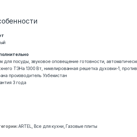
собенности
ет
лый
полнительно
к для посуды, звуковое оповещение готовности, автоматичес
хнего ТЭНа 1300 Вт, никелированная решетка духовки-1, проти
ана производитель Узбекистан
антия 3 года
тегории:
ARTEL
,
Все для кухни
,
Газовые плиты