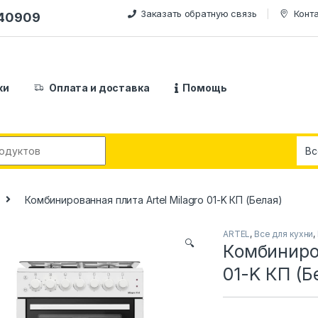
Заказать обратную связь
Конт
240909
ки
Оплата и доставка
Помощь
:
Комбинированная плита Artel Milagro 01-K КП (Белая)
ARTEL
,
Все для кухни
,
🔍
Комбиниров
01-K КП (Б