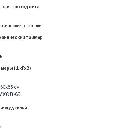
п электроподжига
анический, с кнопки
ханический таймер
ть
змеры (ШхГхВ)
60x85 см
уховка
ъем духовки
л