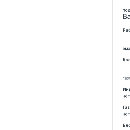
под
В
Ра
эма
Ко
газ
Ин
нет
Газ
нет
Бл