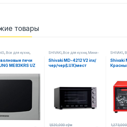
жие товары
NG
,
Все для кухни
,
SHIVAKI
,
Все для кухни
,
Мини-
SHIVAKI
,
В
олновые печи
печи
печи
волновые печи
Shivaki MD-4212 V2 inx/
Shivaki
UNG ME83KRS UZ
чер/чер(LUX)мест
Красны
(Люкс)
1,520,000
сўм
1,273,00