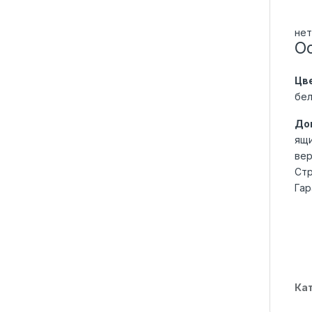
нет
О
Цв
бе
До
ящи
вер
Стр
Гар
Ка