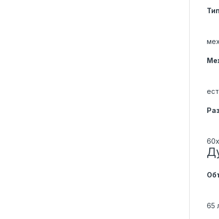
Ти
мех
Ме
ес
Ра
60x
Д
Об
65 