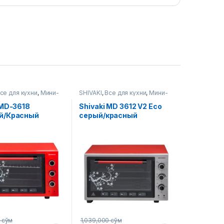
се для кухни
,
Мини-
SHIVAKI
,
Все для кухни
,
Мини-
печи
 MD-3618
Shivaki MD 3612 V2 Eco
й/Красный
серый/красный
0
сўм
1,039,000
сўм