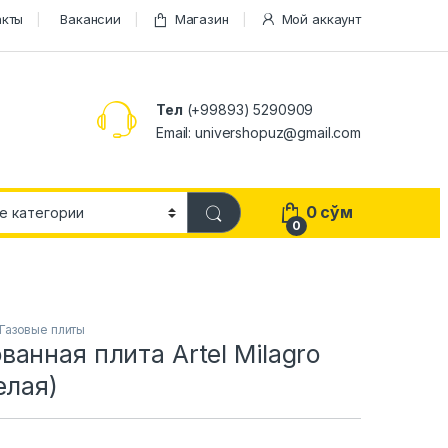
акты
Вакансии
Магазин
Мой аккаунт
Тел
(+99893) 5290909
Email: univershopuz@gmail.com
0
сўм
0
Газовые плиты
анная плита Artel Milagro
елая)