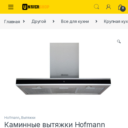
Skip to navigation
Skip to content
0
Главная
Другой
Все для кухни
Крупная кух
🔍
ы
Hofmann
,
Вытяжки
Каминные вытяжки Hofmann