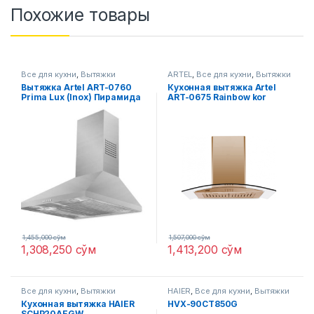
Похожие товары
Все для кухни
,
Вытяжки
ARTEL
,
Все для кухни
,
Вытяжки
Вытяжка Artel ART-0760
Кухонная вытяжка Artel
Prima Lux (Inox) Пирамида
ART-0675 Rainbow kor
1,455,000
сўм
1,507,000
сўм
1,308,250
сўм
1,413,200
сўм
Все для кухни
,
Вытяжки
HAIER
,
Все для кухни
,
Вытяжки
Кухонная вытяжка HAIER
HVX-90CT850G
SCHP20AEGW