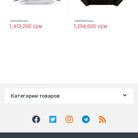
1,507,000
сўм
1,396,680
сўм
1,413,200
сўм
1,254,600
сўм
Категории товаров