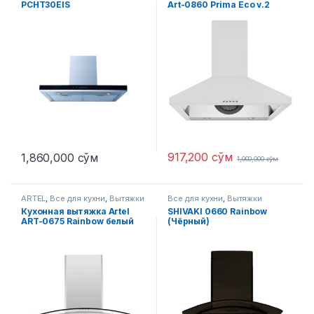
PCHT30EIS
Art-0860 Prima Eco v.2
(Серый)
917,200
сўм
1,860,000
сўм
1,000,000
сўм
ARTEL
,
Все для кухни
,
Вытяжки
Все для кухни
,
Вытяжки
Кухонная вытяжка Artel
SHIVAKI 0660 Rainbow
ART-0675 Rainbow белый
(Чёрный)