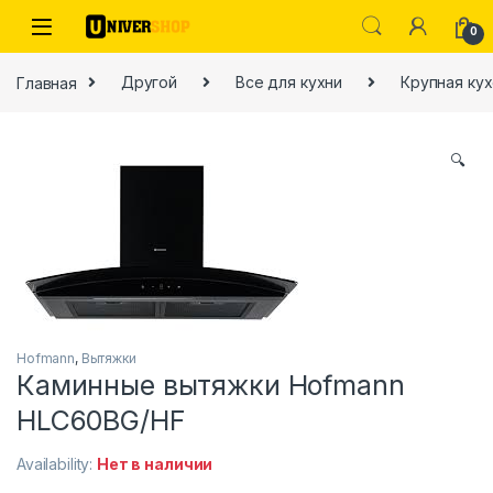
Skip to navigation
Skip to content
0
Главная
Другой
Все для кухни
Крупная кух
🔍
ы
Hofmann
,
Вытяжки
Каминные вытяжки Hofmann
HLC60BG/HF
Availability:
Нет в наличии