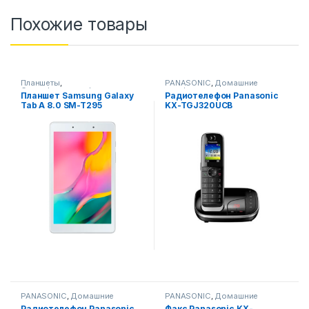
Похожие товары
Планшеты
,
PANASONIC
,
Домашние
Смартфоны,телефоны,
телефоны
,
Планшет Samsung Galaxy
Pадиотелефон Panasonic
гаджеты, аксессуары
Смартфоны,телефоны,
Tab A 8.0 SM-T295
KX-TGJ320UCB
гаджеты, аксессуары
PANASONIC
,
Домашние
PANASONIC
,
Домашние
телефоны
,
телефоны
,
Радиотелефон Panasonic
Факс Panasonic KX-