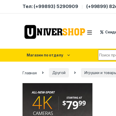
Skip to navigation
Skip to content
Тел: (+99893) 5290909
(+99899) 8
Скид
Search for
Магазин по отделу
Главная
Другой
Игрушки и товар