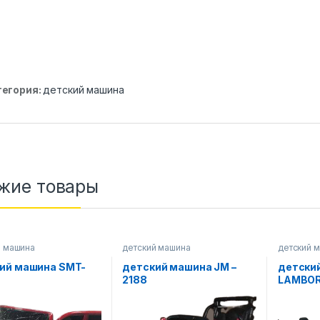
тегория:
детский машина
жие товары
й машина
детский машина
детский 
ий машина SMT-
детский машина JM –
детски
2188
LAMBOR