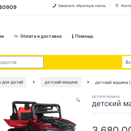
Заказать обратную связь
Конт
240909
ки
Оплата и доставка
Помощь
:
ы для детей
детский машина
детский машина L
детский машина
🔍
детский ма
3,680,