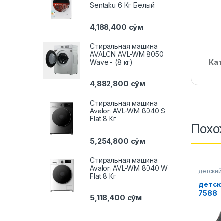
Sentaku 6 Кг Белый
4,188,400
сўм
Стиральная машина
AVALON AVL-WM 8050
Ка
Wave - (8 кг)
4,882,800
сўм
Стиральная машина
Avalon AVL-WM 8040 S
Flat 8 Кг
Похо
5,254,800
сўм
Стиральная машина
Avalon AVL-WM 8040 W
детски
Flat 8 Кг
детск
7588
5,118,400
сўм