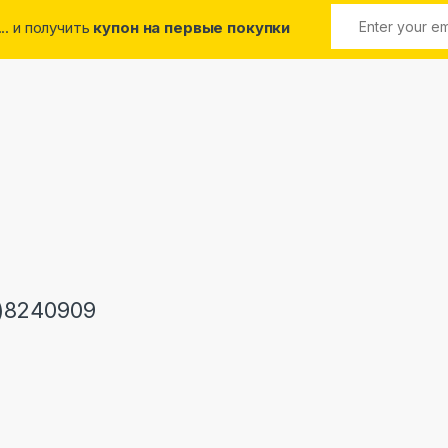
... и получить
купон на первые покупки
)8240909