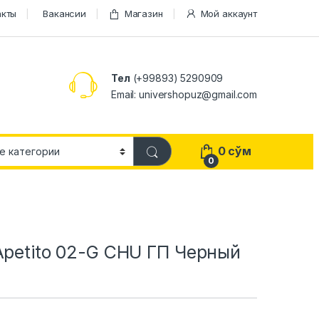
акты
Вакансии
Магазин
Мой аккаунт
Тел
(+99893) 5290909
Email: univershopuz@gmail.com
0
сўм
0
Apetito 02-G CHU ГП Черный