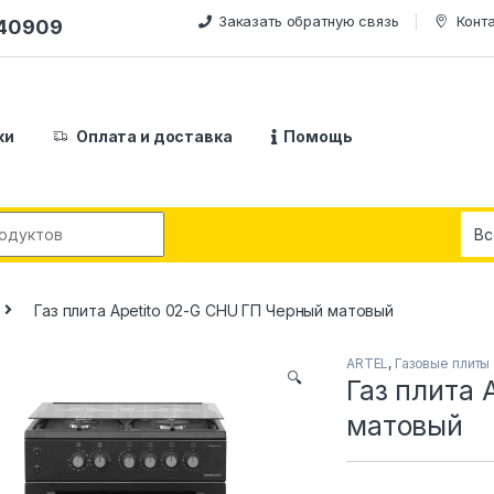
Заказать обратную связь
Конт
240909
ки
Оплата и доставка
Помощь
:
Газ плита Apetito 02-G CHU ГП Черный матовый
ARTEL
,
Газовые плиты
🔍
Газ плита 
матовый