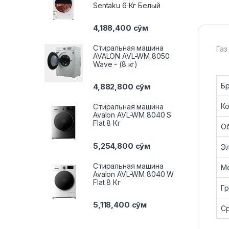
Sentaku 6 Кг Белый
4,188,400
сўм
Стиральная машина
Газ
AVALON AVL-WM 8050
Wave - (8 кг)
Б
4,882,800
сўм
Ко
Стиральная машина
Avalon AVL-WM 8040 S
Flat 8 Кг
Об
5,254,800
сўм
Эл
Стиральная машина
М
Avalon AVL-WM 8040 W
Flat 8 Кг
Гр
5,118,400
сўм
Ср