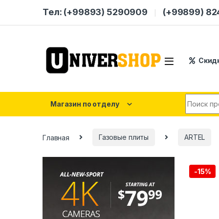
Skip to navigation
Skip to content
Тел: (+99893) 5290909
(+99899) 8
Скид
Search for
Магазин по отделу
Главная
Газовые плиты
ARTEL
-
15%