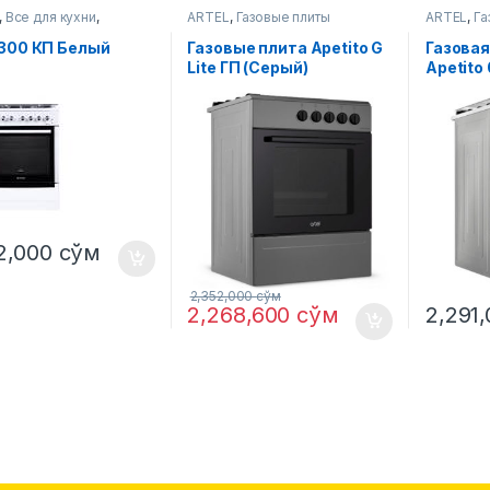
,
Все для кухни
,
ARTEL
,
Газовые плиты
ARTEL
,
Га
е плиты
6300 КП Белый
Газовые плитa Apetito G
Газовая
Lite ГП (Серый)
Apetito
2,000
сўм
2,352,000
сўм
2,268,600
сўм
2,291