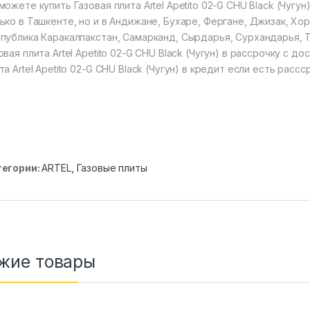
можете купить Газовая плита Artel Apetito 02-G CHU Black (Чугу
ько в Ташкенте, но и в Андижане, Бухаре, Фергане, Джизак, Хо
публика Каракалпакстан, Самарканд, Сырдарья, Сурхандарья, 
овая плита Artel Apetito 02-G CHU Black (Чугун) в рассрочку с д
та Artel Apetito 02-G CHU Black (Чугун) в кредит если есть рассс
тегории:
ARTEL
,
Газовые плиты
жие товары