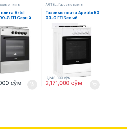
зовые плиты
ARTEL
,
Газовые плиты
 плита Artel
Газовые плитa Apetito 50
 00-G ГП Серый
00-G ГП Белый
2,248,000
сўм
,000
сўм
2,171,000
сўм