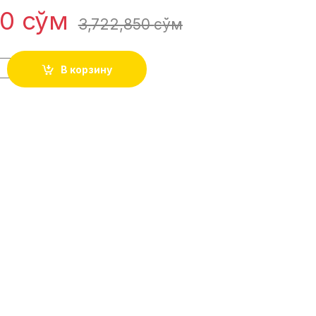
00
сўм
3,722,850
сўм
В корзину