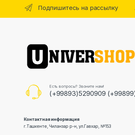
Подпишитесь на рассылку
Есть вопросы? Звоните нам!
(+99893)5290909 (+99899
Контактная информация
г.Ташкенте, Чиланзар р-н, ул.Гавхар, №153