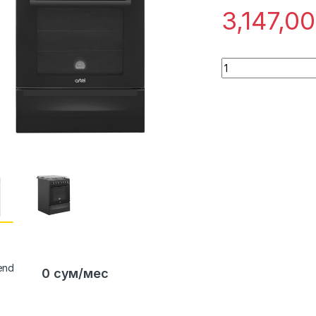
3,147,0
Quantity
0 сум/мес