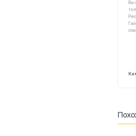
Вы 
тол
Рес
Газ
пли
Ка
Похо