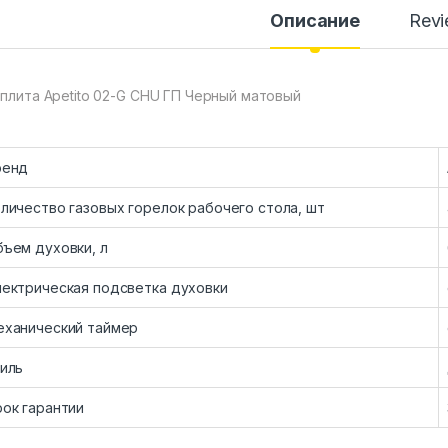
Описание
Rev
 плита Apetito 02-G CHU ГП Черный матовый
ренд
личество газовых горелок рабочего стола, шт
ъем духовки, л
ектрическая подсветка духовки
еханический таймер
иль
ок гарантии