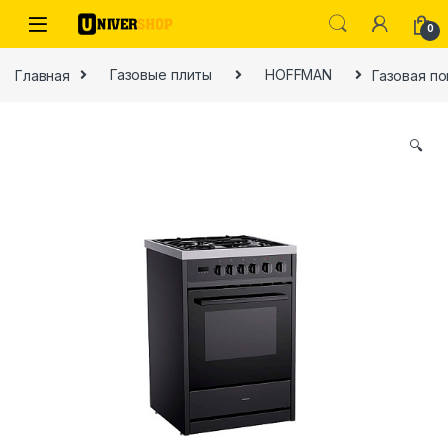
Skip to navigation
Skip to content
0
Главная
Газовые плиты
HOFFMAN
Газовая п
🔍
ы