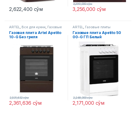
3,299,000
сўм
2,622,400
сўм
3,256,000
сўм
ARTEL
,
Все для кухни
,
Газовые
ARTEL
,
Газовые плиты
плиты
Газовая плита Artel Apetito
Газовые плитa Apetito 50
10-G Без гриля
00-G ГП Белый
(Коричневая)
2,531,632
сўм
2,248,000
сўм
2,361,636
сўм
2,171,000
сўм