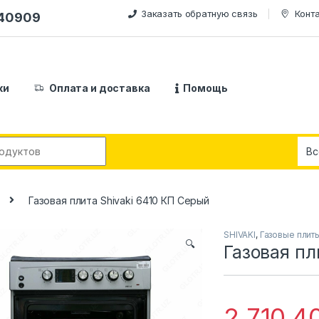
Заказать обратную связь
Конт
240909
ки
Оплата и доставка
Помощь
:
Газовая плита Shivaki 6410 КП Серый
SHIVAKI
,
Газовые плит
🔍
Газовая пл
2,710,