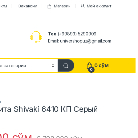
акты
Вакансии
Магазин
Мой аккаунт
Тел
(+99893) 5290909
Email: univershopuz@gmail.com
0
сўм
0
ы
ита Shivaki 6410 КП Серый
400
сўм