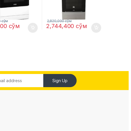
0
сўм
2,820,000
сўм
,000
сўм
2,744,400
сўм
Sign Up