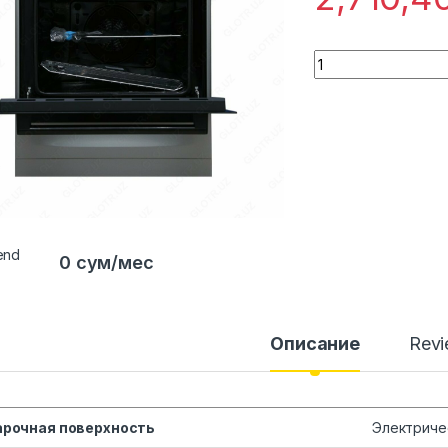
Quantity
0 сум/мес
Описание
Rev
арочная поверхность
Электриче