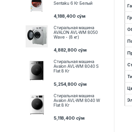
Sentaku 6 Кг Белый
Г
4,188,400
сўм
Г
Стиральная машина
О
AVALON AVL-WM 8050
Wave - (8 кг)
П
4,882,800
сўм
П
Стиральная машина
С
Avalon AVL-WM 8040 S
Flat 8 Кг
Т
5,254,800
сўм
Ц
Стиральная машина
Э
Avalon AVL-WM 8040 W
Flat 8 Кг
5,118,400
сўм