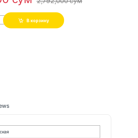
2,792,000
сўм
В корзину
iews
ская