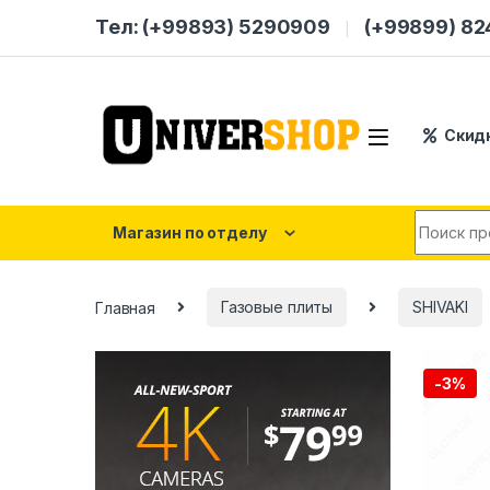
Skip to navigation
Skip to content
Тел: (+99893) 5290909
(+99899) 8
Скид
Search for
Магазин по отделу
Главная
Газовые плиты
SHIVAKI
-
3%