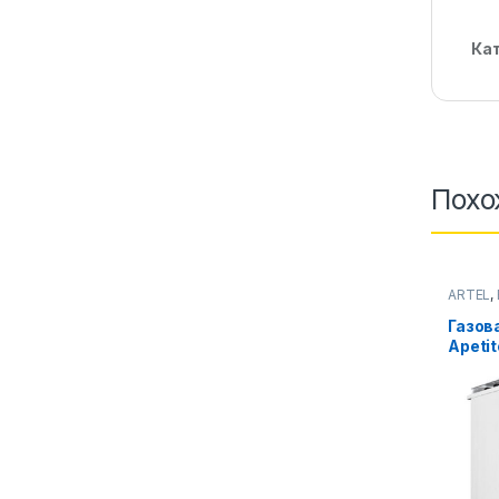
Ка
Похо
ARTEL
,
плиты
Газова
Apetit
(Бела