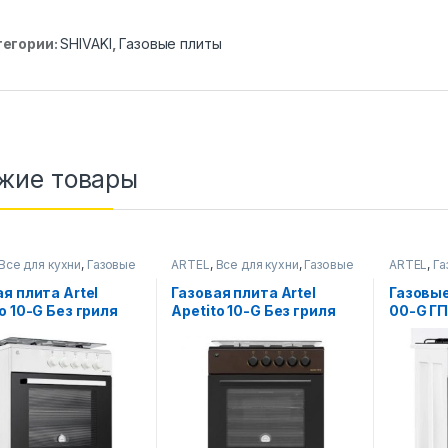
тегории:
SHIVAKI
,
Газовые плиты
жие товары
Все для кухни
,
Газовые
ARTEL
,
Все для кухни
,
Газовые
ARTEL
,
Га
плиты
я плита Artel
Газовая плита Artel
Газовые
o 10-G Без гриля
Apetito 10-G Без гриля
00-G Г
я)
(Коричневая)