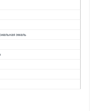
риальная эмаль
н