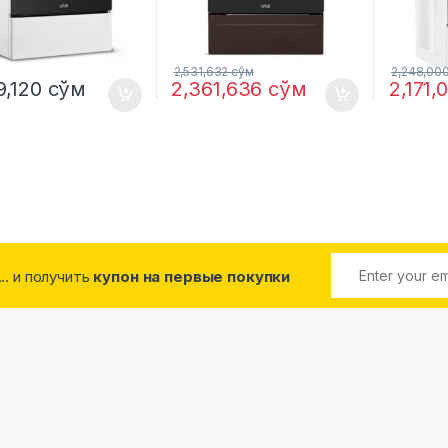
2,531,632
сўм
2,248,00
9,120
сўм
2,361,636
сўм
2,171
... и получить
купон на первые покупки