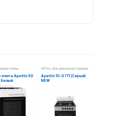
зовые плиты
ARTEL
,
Все для кухни
,
Газовые
плиты
 плитa Apetito 50
Apetito 10-G ГП (Серый)
П Белый
NEW