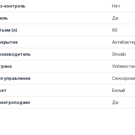
аз-контроль
Нет
риль
Да
бъем (л)
60
окрытие
Антибакте
роизводитель
Shivaki
трана
Узбекиста
ип управления
Сенсорная
вет
Белый
лектроподжиг
Да