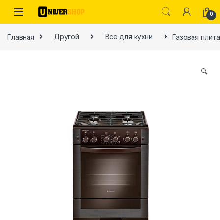
Skip to navigation
Skip to content
0
Главная
Другой
Все для кухни
Газовая плита
🔍
ы