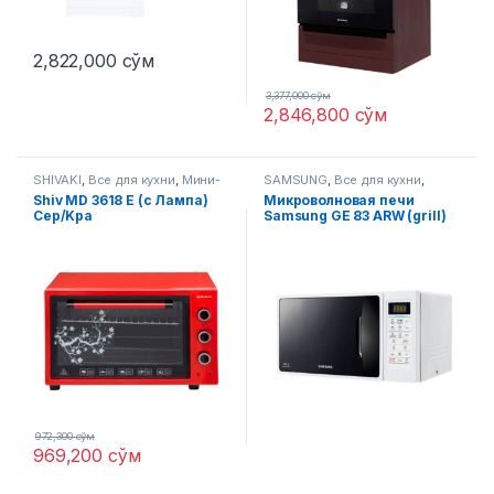
2,822,000
сўм
3,377,000
сўм
2,846,800
сўм
SHIVAKI
,
Все для кухни
,
Мини-
SAMSUNG
,
Все для кухни
,
печи
Микроволновые печи
Shiv MD 3618 E (с Лампа)
Микроволновая печи
Сер/Kра
Samsung GE 83 ARW (grill)
972,300
сўм
969,200
сўм