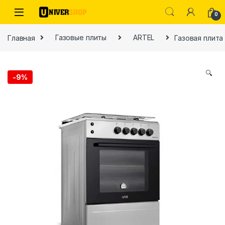
Skip to navigation
Skip to content
0
Главная
Газовые плиты
ARTEL
Газовая плита 
🔍
-
9%
ы