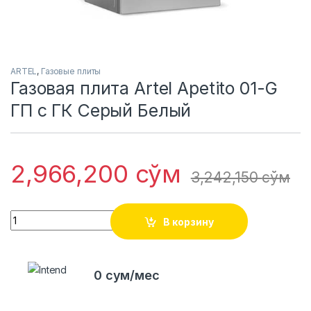
ARTEL
,
Газовые плиты
Газовая плита Artel Apetito 01-G
ГП c ГК Серый Белый
2,966,200
сўм
3,242,150
сўм
Quantity
В корзину
0 сум/мес