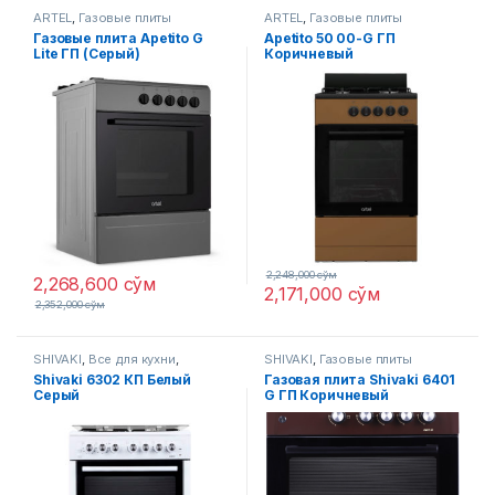
ARTEL
,
Газовые плиты
ARTEL
,
Газовые плиты
Газовые плитa Apetito G
Apetito 50 00-G ГП
Lite ГП (Серый)
Коричневый
2,248,000
сўм
2,268,600
сўм
2,171,000
сўм
2,352,000
сўм
SHIVAKI
,
Все для кухни
,
SHIVAKI
,
Газовые плиты
Газовые плиты
Shivaki 6302 КП Белый
Газовая плита Shivaki 6401
Серый
G ГП Коричневый