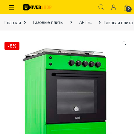
Skip to navigation
Skip to content
0
Главная
Газовые плиты
ARTEL
Газовая плита 
🔍
-
8%
ы