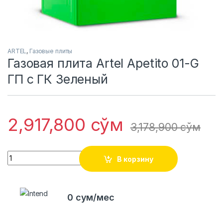
ARTEL
,
Газовые плиты
Газовая плита Artel Apetito 01-G
ГП c ГК Зеленый
2,917,800
сўм
3,178,900
сўм
Quantity
В корзину
0 сум/мес