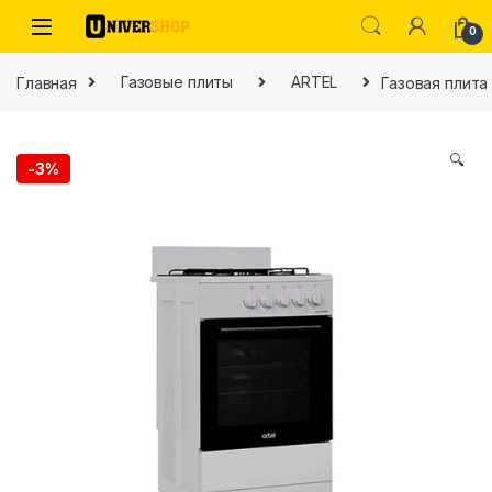
Skip to navigation
Skip to content
0
Главная
Газовые плиты
ARTEL
Газовая плита
🔍
-
3%
ы