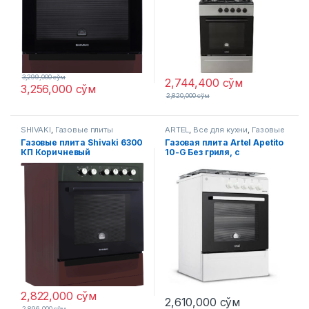
3,299,000
сўм
2,744,400
сўм
3,256,000
сўм
2,820,000
сўм
SHIVAKI
,
Газовые плиты
ARTEL
,
Все для кухни
,
Газовые
плиты
Газовые плитa Shivaki 6300
Газовая плита Artel Apetito
КП Коричневый
10-G Без гриля, с
чугунными решетками
(Белая)
2,822,000
сўм
2,610,000
сўм
2,896,000
сўм