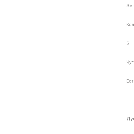
Эм
Кол
5
Чуг
Ест
Ду