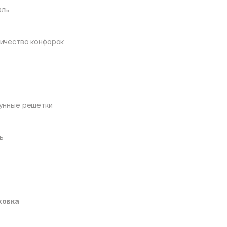
аль
ичество конфорок
унные решетки
ь
ховка