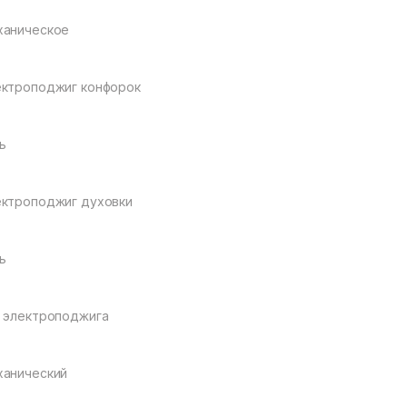
ханическое
ктроподжиг конфорок
ь
ктроподжиг духовки
ь
 электроподжига
анический