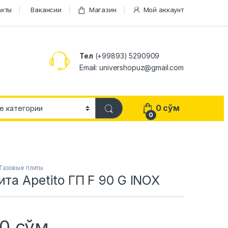
акты
Вакансии
Магазин
Мой аккаунт
Тел
(+99893) 5290909
Email: univershopuz@gmail.com
0
сўм
0
Газовые плиты
ита Apetito ГП F 90 G INOX
50
сўм