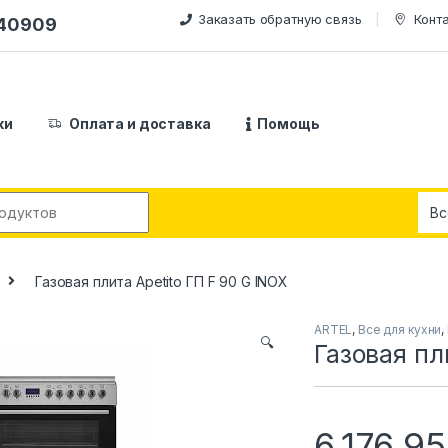
Заказать обратную связь
Конт
240909
ки
Оплата и доставка
Помощь
:
Газовая плита Apetito ГП F 90 G INOX
ARTEL
,
Все для кухни
,
🔍
Газовая пл
6,176,9