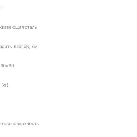
ет
ржавеющая сталь
ариты (ШxГxВ) см
×90×60
 (кг)
очая поверхность