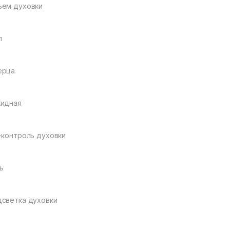
ем духовки
л
ерца
кидная
-контроль духовки
ь
светка духовки