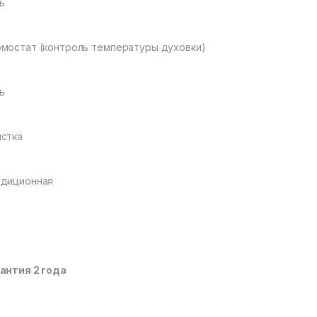
ь
мостат (контроль температуры духовки)
ь
стка
адиционная
антия 2 года