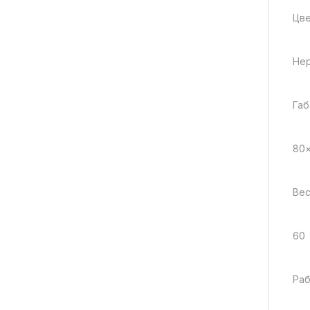
Цв
Не
Габ
80
Вес
60
Раб