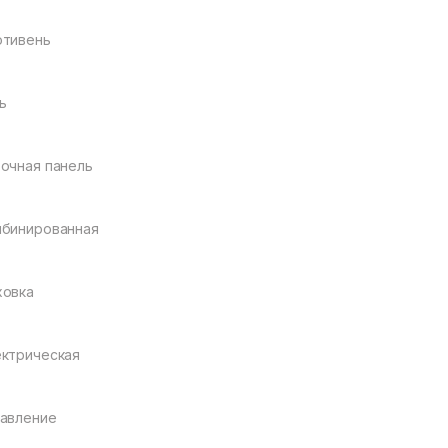
отивень
ь
очная панель
бинированная
ховка
ктрическая
авление