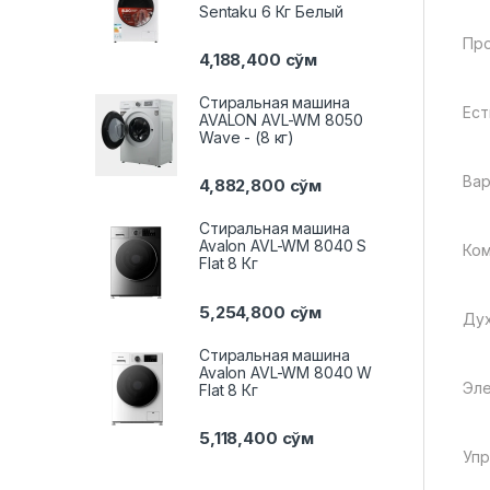
Sentaku 6 Кг Белый
Пр
4,188,400
сўм
Стиральная машина
Ест
AVALON AVL-WM 8050
Wave - (8 кг)
Вар
4,882,800
сўм
Стиральная машина
Avalon AVL-WM 8040 S
Ком
Flat 8 Кг
5,254,800
сўм
Ду
Стиральная машина
Avalon AVL-WM 8040 W
Эле
Flat 8 Кг
5,118,400
сўм
Упр