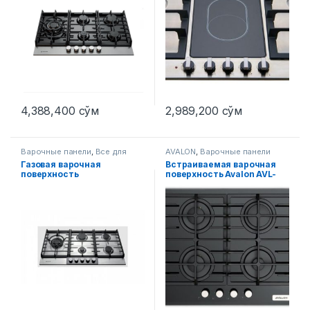
4,388,400
сўм
2,989,200
сўм
Варочные панели
,
Все для
AVALON
,
Варочные панели
кухни
Газовая варочная
Встраиваемая варочная
поверхность
поверхность Avalon AVL-
CTM951MGIX/HF
6210-06 черный