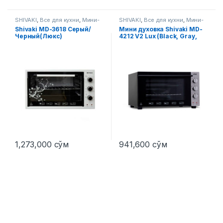
SHIVAKI
,
Все для кухни
,
Мини-
SHIVAKI
,
Все для кухни
,
Мини-
печи
печи
Shivaki MD-3618 Серый/
Мини духовка Shivaki MD-
Черный(Люкс)
4212 V2 Lux (Black, Gray,
Inox)
1,273,000
сўм
941,600
сўм