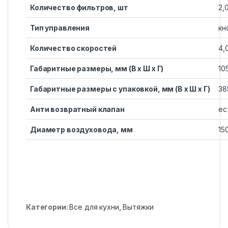
Количество фильтров, шт
2,
Тип управления
кн
Количество скоростей
4,
Габаритные размеры, мм (В х Ш х Г)
10
Габаритные размеры с упаковкой, мм (В х Ш х Г)
38
Анти возвратный клапан
ес
Диаметр воздуховода, мм
15
Категории:
Все для кухни
,
Вытяжки