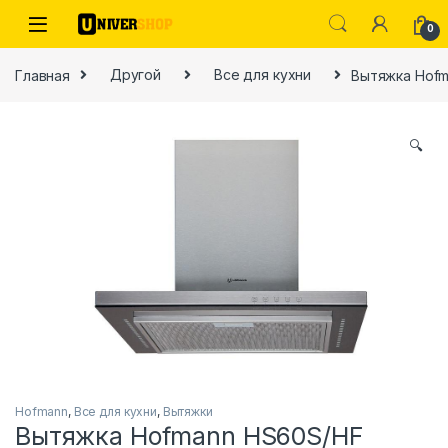
Skip to navigation
Skip to content
0
Главная
Другой
Все для кухни
Вытяжка Hofm
🔍
ы
Hofmann
,
Все для кухни
,
Вытяжки
Вытяжка Hofmann HS60S/HF