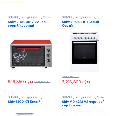
SHIVAKI
,
Все для кухни
,
Мини-
SHIVAKI
,
Все для кухни
,
печи
Газовые плиты
Shivaki MD 3612 V2 Eco
Shivaki 6302 КП Белый
серый/красный
Серый
3,585,000
сўм
959,850
сўм
3,218,800
сўм
1,039,000
сўм
SHIVAKI
,
Все для кухни
,
SHIVAKI
,
Все для кухни
,
Мини-
Газовые плиты
печи
Shiv 6300 КП Белый
Shiv MD 4212 V2 чер/чер/
сер Eco мест