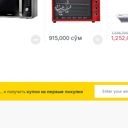
1,336,70
915,000
сўм
1,252
... и получить
купон на первые покупки