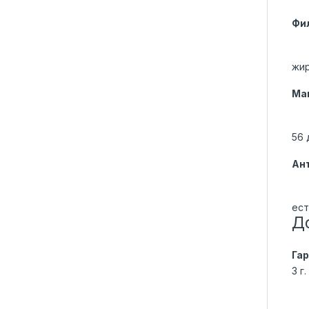
Фи
жир
Ма
56 
Ан
ест
Д
Га
3 г.