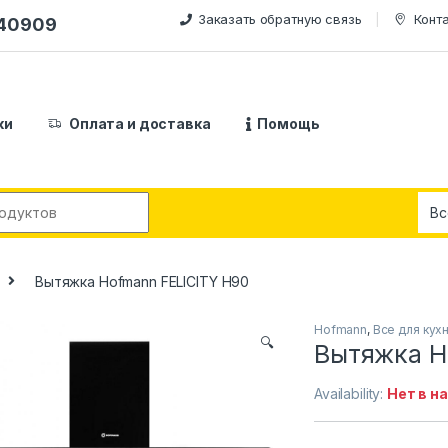
Заказать обратную связь
Конт
240909
ки
Оплата и доставка
Помощь
:
Вытяжка Hofmann FELICITY H90
Hofmann
,
Все для кух
🔍
Вытяжка H
Availability:
Нет в н