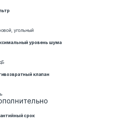
льтр
овой, угольный
ксимальный уровень шума
дБ
тивозвратный клапан
ь
ополнительно
рантийный срок