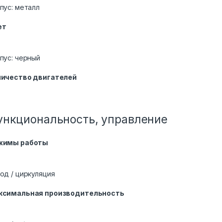
пус: металл
ет
пус: черный
личество двигателей
ункциональность, управление
жимы работы
од / циркуляция
ксимальная производительность