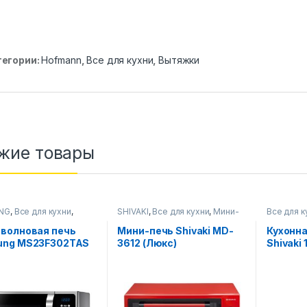
тегории:
Hofmann
,
Все для кухни
,
Вытяжки
жие товары
NG
,
Все для кухни
,
SHIVAKI
,
Все для кухни
,
Мини-
Все для к
олновые печи
печи
волновая печь
Мини-печь Shivaki MD-
Кухонн
ung MS23F302TAS
3612 (Люкс)
Shivaki
белый