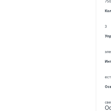
750
Ко
3
Уп
эле
Ин
ест
Ос
све
О