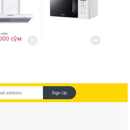
0
сўм
,000
сўм
Sign Up