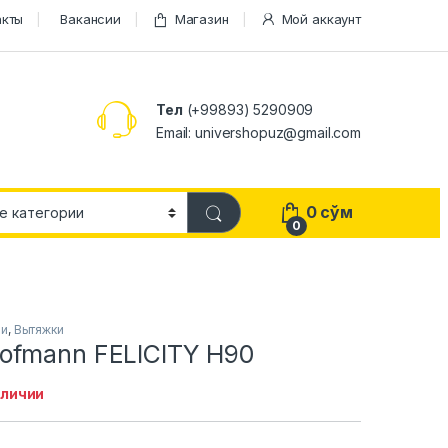
акты
Вакансии
Магазин
Мой аккаунт
Тел
(+99893) 5290909
Email: univershopuz@gmail.com
0
сўм
0
ни
,
Вытяжки
ofmann FELICITY H90
аличии