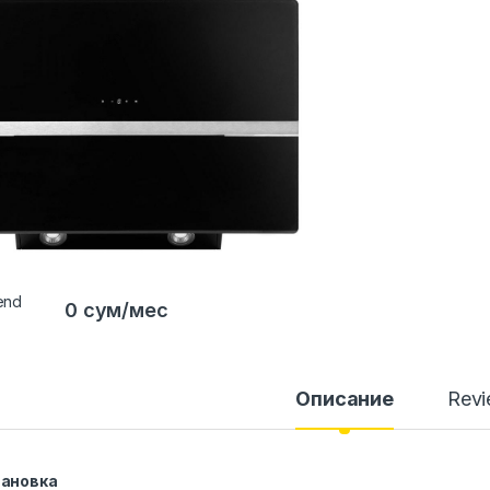
0 сум/мес
Описание
Rev
тановка