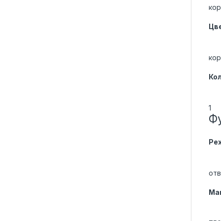
кор
Цв
кор
Ко
1
Ф
Ре
отв
Ма