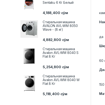
Sentaku 6 Кг Белый
4,188,400
сўм
кам
Стиральная машина
На
AVALON AVL-WM 8050
Wave - (8 кг)
да
4,882,800
сўм
Ши
Стиральная машина
Avalon AVL-WM 8040 S
Flat 8 Кг
60 
5,254,800
сўм
Ди
Стиральная машина
Avalon AVL-WM 8040 W
Flat 8 Кг
150
5,118,400
сўм
Ма