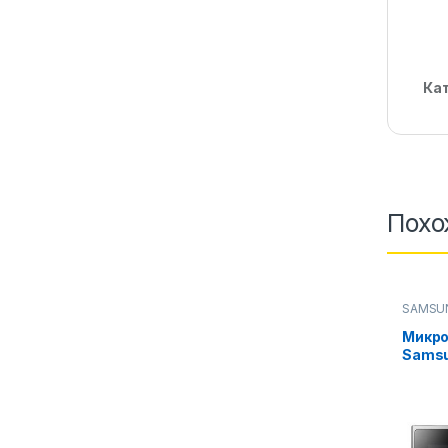
Ка
Похо
SAMSU
Микров
Микро
Sams