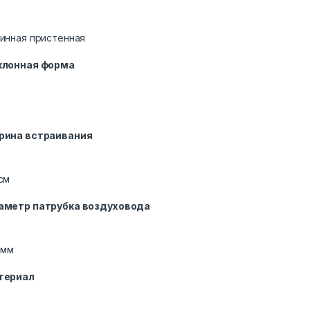
инная пристенная
клонная форма
рина встраивания
см
аметр патрубка воздуховода
 мм
териал