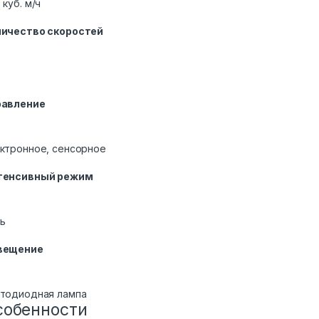
 куб. м/ч
личество скоростей
равление
ктронное, сенсорное
тенсивный режим
ь
вещение
тодиодная лампа
собенности