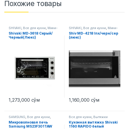
Похожие товары
SHIVAKI
,
Все для кухни
,
Мини-
SHIVAKI
,
Все для кухни
,
Мини-
печи
печи
Shivaki MD-3618 Серый/
Shiv MD-4218 Inx/черн/сер
Черный(Люкс)
(люкс)
1,273,000
сўм
1,160,000
сўм
SAMSUNG
,
Все для кухни
,
Все для кухни
,
Вытяжки
Микроволновые печи
Микроволновая печь
Кухонная вытяжка Shivaki
Samsung MS23F301TAW
1160 RAPIDO белый