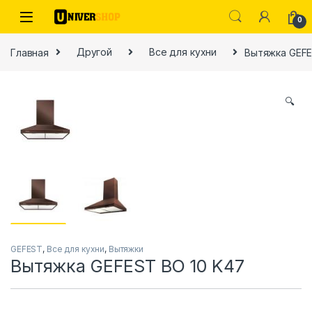
Skip to navigation
Skip to content
0
Главная
Другой
Все для кухни
Вытяжка GEFE
🔍
ы
GEFEST
,
Все для кухни
,
Вытяжки
Вытяжка GEFEST BO 10 K47