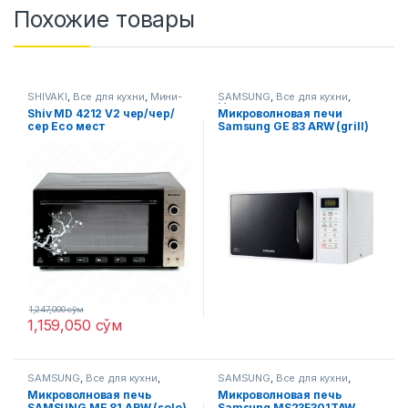
Похожие товары
SHIVAKI
,
Все для кухни
,
Мини-
SAMSUNG
,
Все для кухни
,
печи
Микроволновые печи
Shiv MD 4212 V2 чер/чер/
Микроволновая печи
сер Eco мест
Samsung GE 83 ARW (grill)
1,247,000
сўм
1,159,050
сўм
SAMSUNG
,
Все для кухни
,
SAMSUNG
,
Все для кухни
,
Микроволновые печи
Микроволновые печи
Микроволновая печь
Микроволновая печь
SAMSUNG ME 81 ARW (solo)
Samsung MS23F301TAW