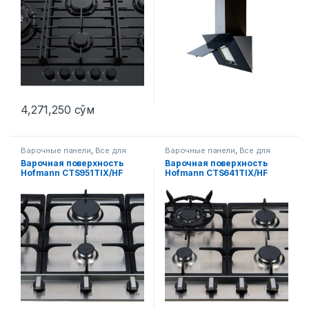
4,271,250
сўм
Варочные панели
,
Все для
Варочные панели
,
Все для
кухни
кухни
Варочная поверхность
Варочная поверхность
Hofmann CTS951TIX/HF
Hofmann CTS641TIX/HF