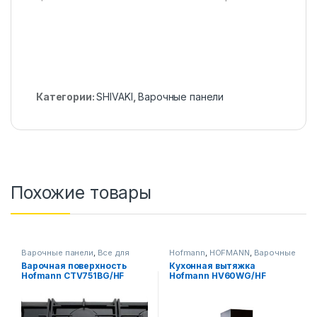
Категории:
SHIVAKI
,
Варочные панели
Похожие товары
Варочные панели
,
Все для
Hofmann
,
HOFMANN
,
Варочные
кухни
панели
,
Все для кухни
,
Варочная поверхность
Кухонная вытяжка
Вытяжки
Hofmann CTV751BG/HF
Hofmann HV60WG/HF