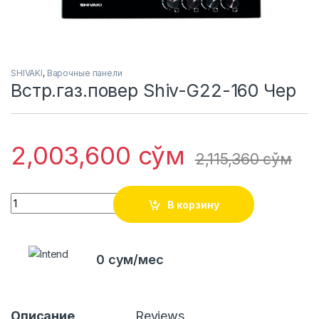
SHIVAKI
,
Варочные панели
Встр.газ.повер Shiv-G22-160 Чер
2,003,600
сўм
2,115,360
сўм
Quantity
В корзину
0 сум/мес
Описание
Reviews