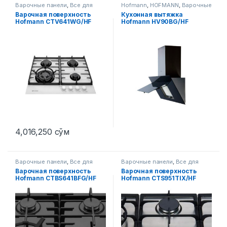
Варочные панели
,
Все для
Hofmann
,
HOFMANN
,
Варочные
кухни
панели
,
Все для кухни
,
Варочная поверхность
Кухонная вытяжка
Вытяжки
Hofmann CTV641WG/HF
Hofmann HV90BG/HF
4,016,250
сўм
Варочные панели
,
Все для
Варочные панели
,
Все для
кухни
кухни
Варочная поверхность
Варочная поверхность
Hofmann CTBS641BFG/HF
Hofmann CTS951TIX/HF