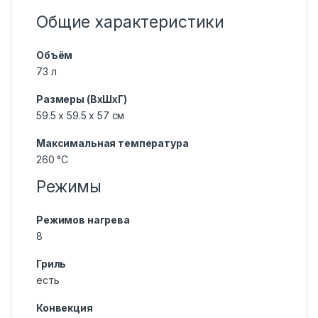
Общие характеристики
Объём
73 л
Размеры (ВхШхГ)
59.5 х 59.5 x 57 см
Максимальная температура
260 °С
Режимы
Режимов нагрева
8
Гриль
есть
Конвекция