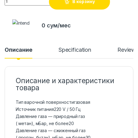
В корзину
0 сум/мес
Описание
Specification
Review
Описание и характеристики
товара
Тип варочной поверхности
газовая
Источник питания
220 V / 50 Гц
Давление газа — природный газ
( метан), мБар, не более
20
Давление газа — сжиженный газ
( пропан, бутан), мБар, не более
30