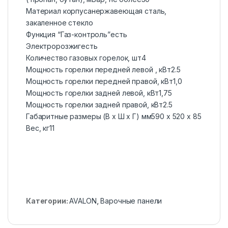
Материал корпуса
нержавеющая сталь,
закаленное стекло
Функция “Газ-контроль”
есть
Электророзжиг
есть
Количество газовых горелок, шт
4
Мощность горелки передней левой , кВт
2.5
Мощность горелки передней правой, кВт
1,0
Мощность горелки задней левой, кВт
1,75
Мощность горелки задней правой, кВт
2.5
Габаритные размеры (В х Ш х Г) мм
590 х 520 х 85
Вес, кг
11
Категории:
AVALON
,
Варочные панели