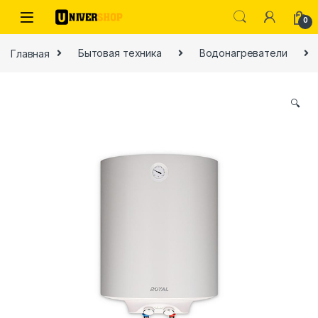
Skip to navigation
Skip to content
0
Главная
Бытовая техника
Водонагреватели
🔍
ы