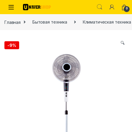
Skip to navigation
Skip to content
0
Главная
Бытовая техника
Климатическая техника
🔍
-
9%
ы