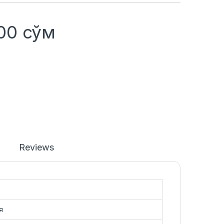
200
сўм
Reviews
я