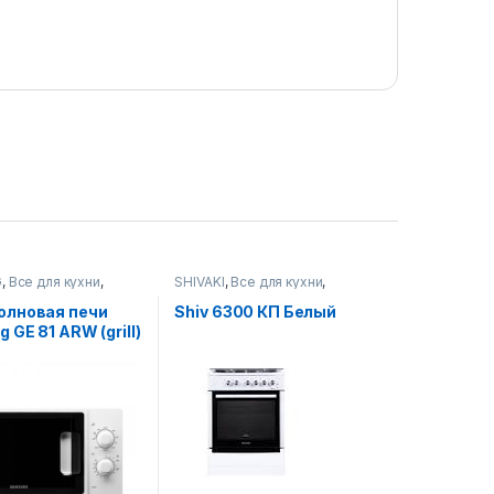
G
,
Все для кухни
,
SHIVAKI
,
Все для кухни
,
новые печи
Газовые плиты
олновая печи
Shiv 6300 КП Белый
 GE 81 ARW (grill)