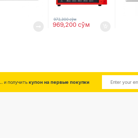
972,300
сўм
969,200
сўм
... и получить
купон на первые покупки