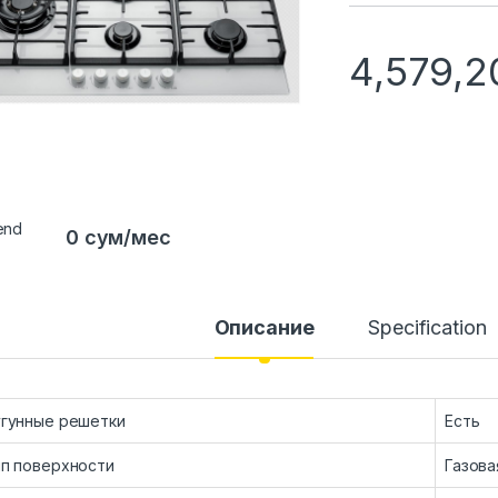
4,579,
0 сум/мес
Описание
Specification
угунные решетки
Есть
п поверхности
Газова