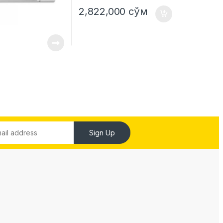
2,822,000
сўм
Sign Up