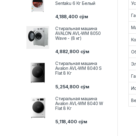
Ус
Sentaku 6 Кг Белый
Га
4,188,400
сўм
М
Стиральная машина
AVALON AVL-WM 8050
Wave - (8 кг)
Ко
4,882,800
сўм
О
Стиральная машина
Э
Avalon AVL-WM 8040 S
Flat 8 Кг
Га
5,254,800
сўм
Ис
Стиральная машина
В
Avalon AVL-WM 8040 W
Flat 8 Кг
5,118,400
сўм