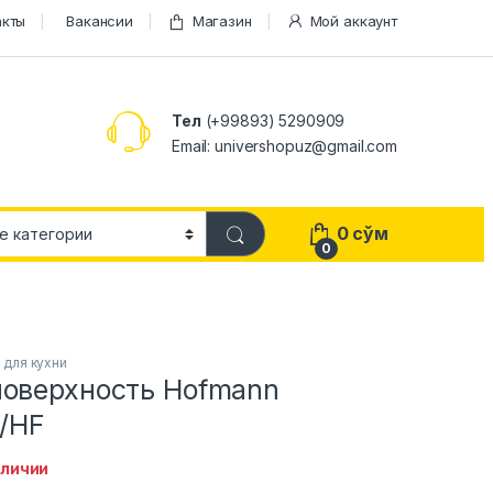
акты
Вакансии
Магазин
Мой аккаунт
Тел
(+99893) 5290909
Email: univershopuz@gmail.com
0
сўм
0
 для кухни
поверхность Hofmann
/HF
аличии