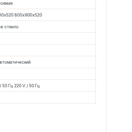
исимая
00х520 800х900х520
е стекло
автоматический
/ 50 Гц 220 V / 50 Гц