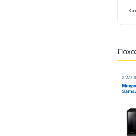
Ка
Похо
SAMSU
Микров
Микро
Samsu
(Черн