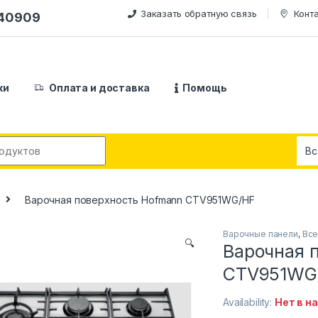
Заказать обратную связь
Конт
240909
ки
Оплата и доставка
Помощь
:
Варочная поверхность Hofmann CTV951WG/HF
Варочные панели
,
Все
🔍
Варочная 
CTV951WG
Availability:
Нет в н