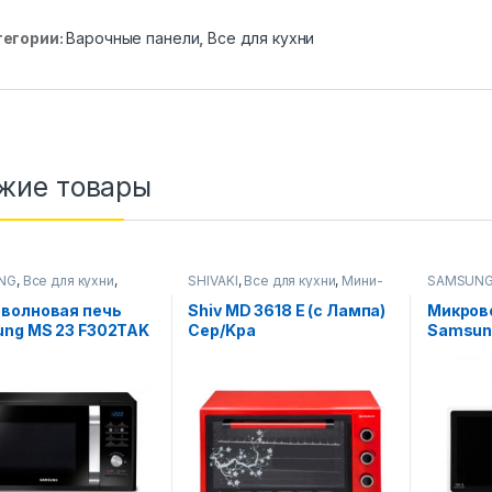
тегории:
Варочные панели
,
Все для кухни
жие товары
NG
,
Все для кухни
,
SHIVAKI
,
Все для кухни
,
Мини-
SAMSUN
олновые печи
печи
Микровол
волновая печь
Shiv MD 3618 E (с Лампа)
Микров
ng MS 23 F302TAK
Сер/Kра
Samsung
ый)