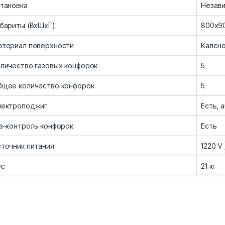
тановка
Незав
бариты (ВхШхГ)
800х9
атериал поверхности
Калено
личество газовых конфорок
5
бщее количество конфорок
5
лектроподжиг
Есть, 
з-контроль конфорок
Есть
точник питания
1220 V 
ес
21 кг