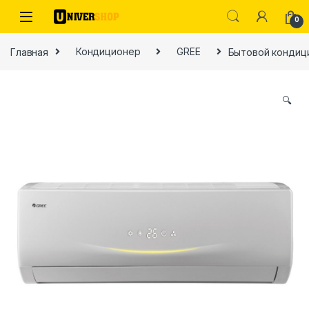
Skip to navigation
Skip to content
0
Главная
Кондиционер
GREE
Бытовой кондиц
🔍
ы