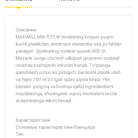
Описание
MAXWELL MW-1172 W modelining korpusi yuqori
kuchli plastikdan, immersion elementlar esa po’latdan
yasalgan. Qurilmaning nominal quvvati 800 Vt.
Mexanik suvga cho’mish silliqlash jarayonini mustaqil
ravishda boshqarish imkonini beradi. To’plamga
qamchilash uchun ko’pirtirgich, bardoshli plastik idish
va hajmi 700 ml bo’lgan qulay piyola kiradi. Yilni
blender yong’oq va boshqa qattiq ingredientlarni
maydalashga, shuningdek suyuq moddalarni tezda
aralashtirishga imkon beradi.
Характеристики
Основные характеристики блендера
Тип