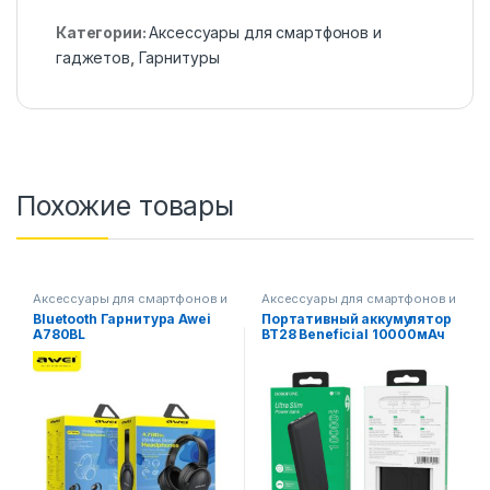
Категории:
Аксессуары для смартфонов и
гаджетов
,
Гарнитуры
Похожие товары
Аксессуары для смартфонов и
Аксессуары для смартфонов и
гаджетов
,
гаджетов
,
Bluetooth Гарнитура Awei
Портативный аккумулятор
Смартфоны,телефоны,
Смартфоны,телефоны,
A780BL
BT28 Beneficial 10000мАч
гаджеты, аксессуары
гаджеты, аксессуары