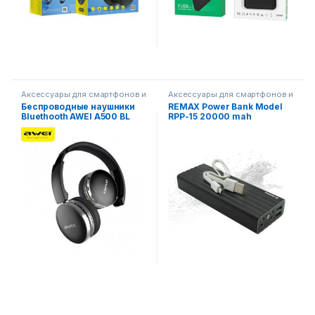
Аксессуары для смартфонов и
Аксессуары для смартфонов и
гаджетов
,
гаджетов
,
Беспроводные наушники
REMAX Power Bank Model
Смартфоны,телефоны,
Смартфоны,телефоны,
Bluethooth AWEI A500 BL
RPP-15 20000 mah
гаджеты, аксессуары
гаджеты, аксессуары