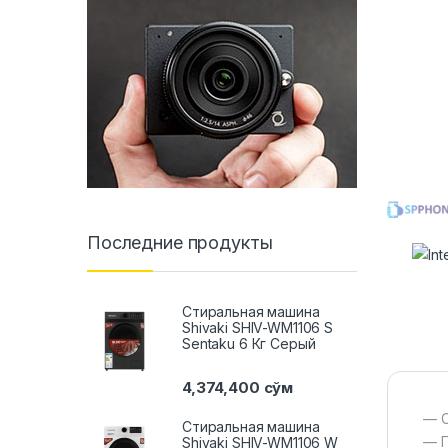
Последние продукты
Стиральная машина
Shivaki SHIV-WM1106 S
Sentaku 6 Кг Серый
4,374,400
сўм
— С
Стиральная машина
— П
Shivaki SHIV-WM1106 W