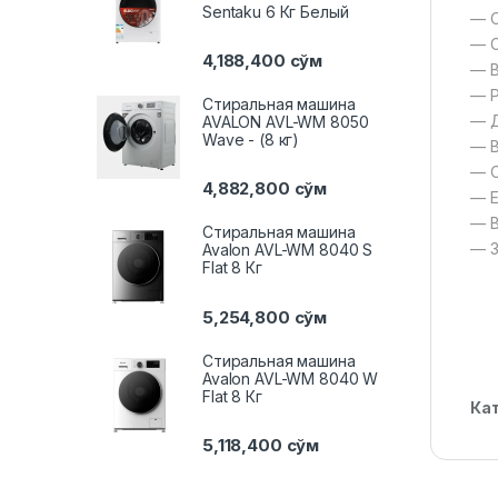
Sentaku 6 Кг Белый
— О
— С
4,188,400
сўм
— B
— Р
Стиральная машина
— Д
AVALON AVL-WM 8050
Wave - (8 кг)
— В
— О
4,882,800
сўм
— Е
— В
Стиральная машина
— З
Avalon AVL-WM 8040 S
Flat 8 Кг
5,254,800
сўм
Стиральная машина
Avalon AVL-WM 8040 W
Flat 8 Кг
Ка
5,118,400
сўм