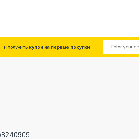
... и получить
купон на первые покупки
)8240909