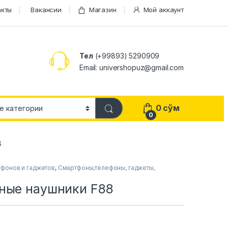
акты
Вакансии
Магазин
Мой аккаунт
Тел
(+99893) 5290909
Email: univershopuz@gmail.com
0
сўм
0
8
тфонов и гаджетов
,
Смартфоны,телефоны, гаджеты,
ные наушники F88