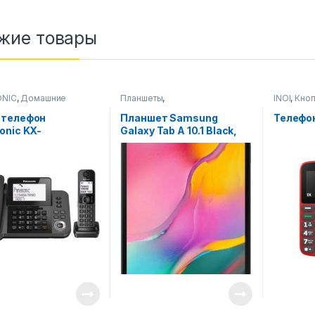
жие товары
ONIC
,
Домашние
Планшеты
,
INOI
,
Кно
ны
,
Смартфоны,телефоны,
Смартфон
оны,телефоны,
гаджеты, аксессуары
гаджеты,
отелефон
Планшет Samsung
Телефон
ы, аксессуары
onic KX-
Galaxy Tab A 10.1 Black,
20UCM
Gold