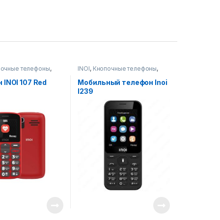
почные телефоны
,
INOI
,
Кнопочные телефоны
,
ы,телефоны,
Смартфоны,телефоны,
 аксессуары
гаджеты, аксессуары
 INOI 107 Red
Мобильный телефон Inoi
I239