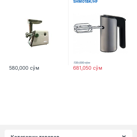
SHM01BK/HF
729,000
сўм
580,000
сўм
681,050
сўм
Категории товаров