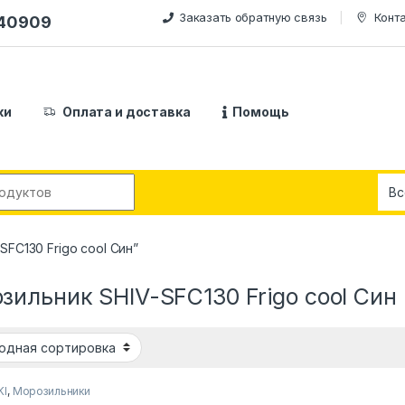
Заказать обратную связь
Конт
240909
ки
Оплата и доставка
Помощь
:
FC130 Frigo cool Син”
зильник SHIV-SFC130 Frigo cool Син
KI
,
Морозильники