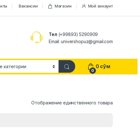
акты
Вакансии
Магазин
Мой аккаунт
Тел
(+99893) 5290909
Email: univershopuz@gmail.com
0
сўм
0
Отображение единственного товара