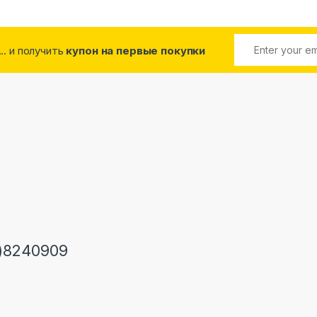
... и получить
купон на первые покупки
)8240909