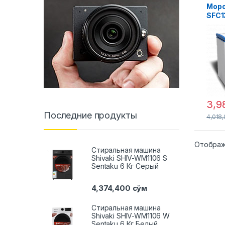
Моро
SFC13
Краc
3,9
Последние продукты
4,018
Отображ
Стиральная машина
Shivaki SHIV-WM1106 S
Sentaku 6 Кг Серый
4,374,400
сўм
Стиральная машина
Shivaki SHIV-WM1106 W
Sentaku 6 Кг Белый