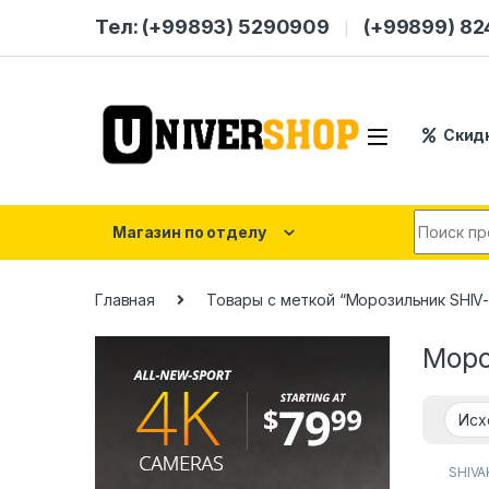
Skip to navigation
Skip to content
Тел: (+99893) 5290909
(+99899) 8
Скид
Search for
Магазин по отделу
Главная
Товары с меткой “Морозильник SHIV-S
Моро
SHIVA