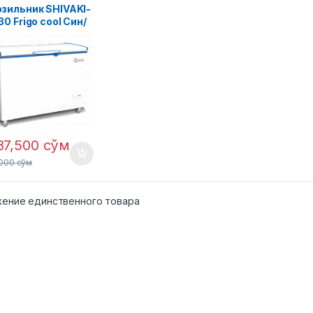
зильник SHIVAKI-
0 Frigo cool Син/
87,500
сўм
,000
сўм
ение единственного товара