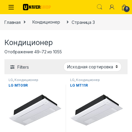
Skip to navigation
Skip to content
0
Главная
Кондиционер
Страница 3
Кондиционер
Отображение 49–72 из 1055
ы
Filters
LG
,
Кондиционер
LG
,
Кондиционер
LG MT09R
LG MT11R