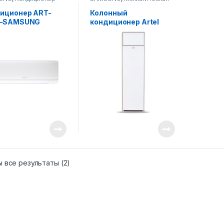
техника
иционер ART-
Колонный
R–SAMSUNG
кондиционер Artel
ART-30 FG
 все результаты (2)