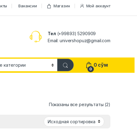
акты
Вакансии
Магазин
Мой аккаунт
Тел
(+99893) 5290909
Email: univershopuz@gmail.com
0
сўм
0
Показаны все результаты (2)