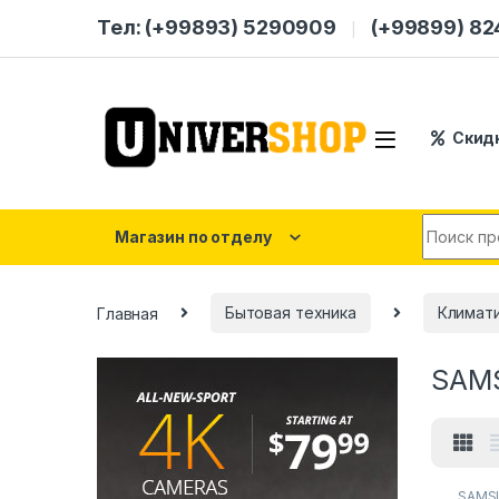
Skip to navigation
Skip to content
Тел: (+99893) 5290909
(+99899) 8
Скид
Search for
Магазин по отделу
Главная
Бытовая техника
Климати
SAM
SAMS