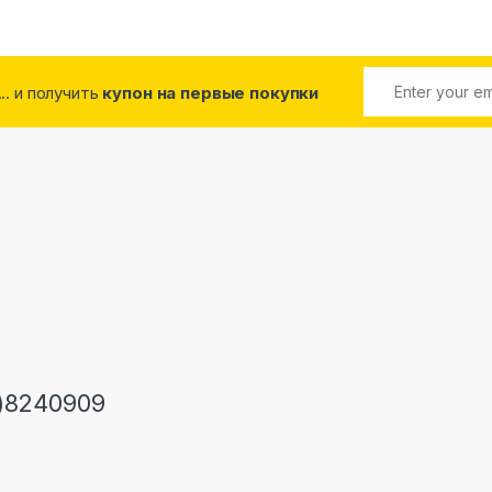
... и получить
купон на первые покупки
)8240909