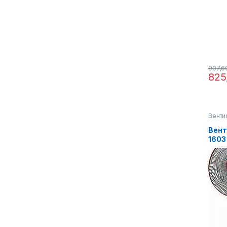
907,
825
Венти
техни
Вент
1603