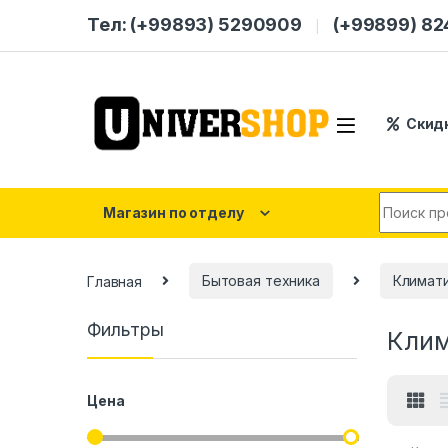
Skip to navigation
Skip to content
Тел: (+99893) 5290909
(+99899) 8
Скид
Search for
Магазин по отделу
Главная
Бытовая техника
Климати
Фильтры
Клим
Цена