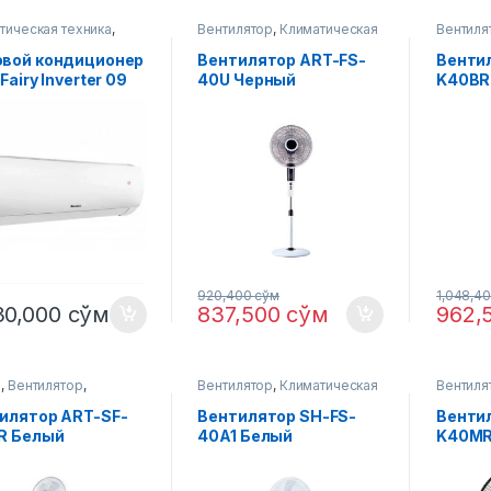
тическая техника
,
Вентилятор
,
Климатическая
Вентиля
иционер
техника
вой кондиционер
Вентилятор ART-FS-
Венти
Fairy Inverter 09
40U Черный
K40BR
i)
920,400
сўм
1,048,4
30,000
сўм
837,500
сўм
962,
L
,
Вентилятор
,
Вентилятор
,
Климатическая
Вентиля
тическая техника
техника
техника
илятор ART-SF-
Вентилятор SH-FS-
Венти
R Белый
40A1 Белый
K40MR