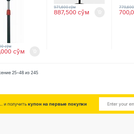
971,600
сўм
779,60
887,500
сўм
700,
200
сўм
,000
сўм
ение 25–48 из 245
... и получить
купон на первые покупки