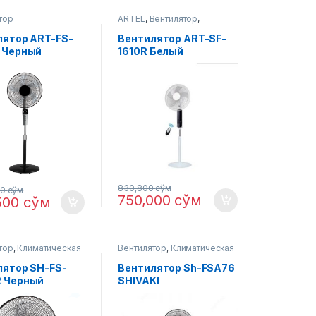
тор
ARTEL
,
Вентилятор
,
Климатическая техника
лятор ART-FS-
Вентилятор ART-SF-
 Черный
1610R Белый
830,800
сўм
00
сўм
750,000
сўм
500
сўм
тор
,
Климатическая
Вентилятор
,
Климатическая
техника
лятор SH-FS-
Вентилятор Sh-FSA76
 Черный
SHIVAKI