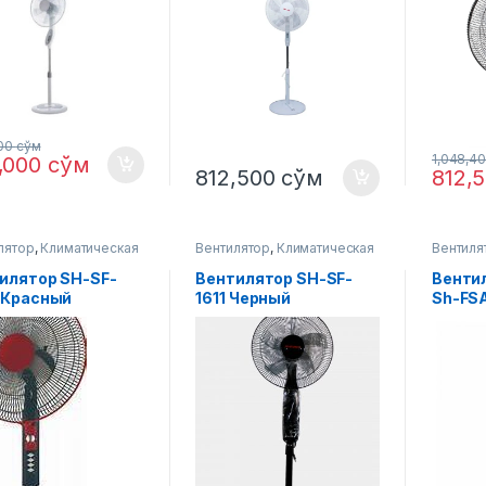
600
сўм
1,048,4
,000
сўм
812,500
сўм
812,
лятор
,
Климатическая
Вентилятор
,
Климатическая
Вентиля
ка
техника
техника
илятор SH-SF-
Вентилятор SH-SF-
Вентил
 Красный
1611 Черный
Sh-FS