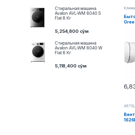
Стиральная машина
Клима
Конд
Avalon AVL-WM 8040 S
Быто
Flat 8 Кг
Gree 
(Wi-f
5,254,800
сўм
Стиральная машина
Avalon AVL-WM 8040 W
Flat 8 Кг
5,118,400
сўм
6,8
ARTE
Клима
Вент
1626