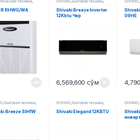
тическая техника
,
SHIVAKI
,
Бытовая техника
,
SHIVAKI
иционер
Климатическая техника
,
Климати
Кондиционер
Кондиц
 28 RHWG/WA
Shivaki Breeze Inverter
Shivak
12Kbtu Чер
09HE
6,569,600
сўм
4,79
KI
,
Бытовая техника
,
SHIVAKI
,
Бытовая техника
,
SHIVAKI
тическая техника
,
Климатическая техника
,
Климати
иционер
Кондиционер
Кондиц
aki Breeze SIH1W
Shivaki Elegand 12KBTU
Shivak
инверт