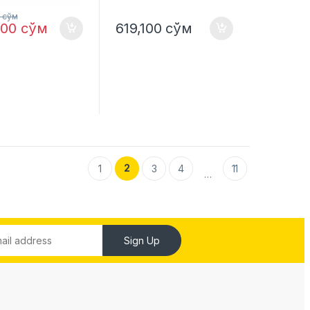
0
сўм
000
сўм
619,100
сўм
2
1
3
4
11
…
Sign Up