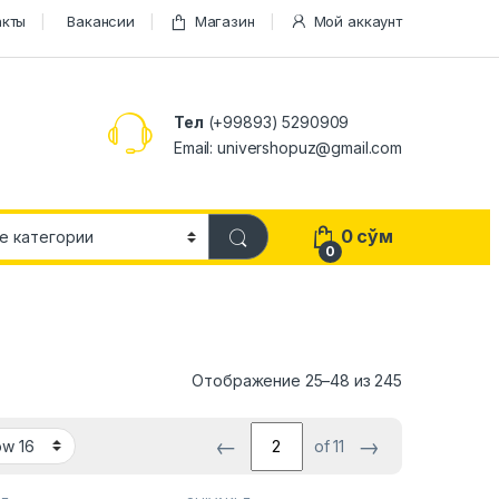
акты
Вакансии
Магазин
Мой аккаунт
Тел
(+99893) 5290909
Email: univershopuz@gmail.com
0
сўм
0
Отображение 25–48 из 245
←
→
of 11