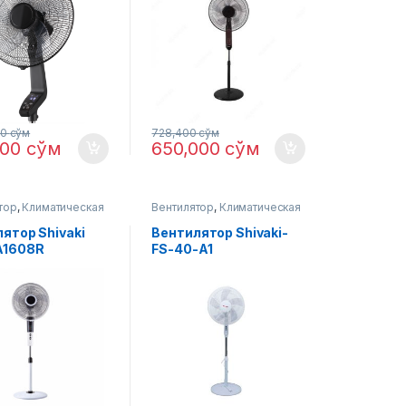
00
сўм
728,400
сўм
500
сўм
650,000
сўм
тор
,
Климатическая
Вентилятор
,
Климатическая
техника
ятор Shivaki
Вентилятор Shivaki-
A1608R
FS-40-A1