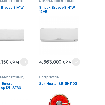
,
Бытовая техника
,
SHIVAKI
,
Бытовая техника
,
ческая техника
,
Климатическая техника
,
ионер
Кондиционер
i Breeze SIH1W
Shivaki Breeze SIH1W
12HE
0,150
сўм
4,863,000
сўм
,
Бытовая техника
,
Обогреватели
ческая техника
,
ионер
i-Emura
Sun Heater BR-SH1100
ор 12HISF36