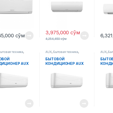
3,975,000
сўм
65,000
сўм
6,32
4,254,450
сўм
ытовая техника
,
AUX
,
Бытовая техника
,
AUX
,
Бы
тическая техника
,
Климатическая техника
,
Климати
иционер
Кондиционер
Кондиц
ОВОЙ
БЫТОВОЙ
БЫТО
ДИЦИОНЕР AUX
КОНДИЦИОНЕР AUX
КОНД
-H09A4/JMR
ASW-H12A4/JMR
ASW-H
ter
Inverte