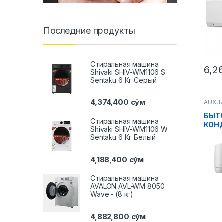
Последние продукты
Стиральная машина
6,2
Shivaki SHIV-WM1106 S
Sentaku 6 Кг Серый
4,374,400
сўм
AUX
,
Б
Клима
Конд
БЫТ
Стиральная машина
КОН
Shivaki SHIV-WM1106 W
ASW
Sentaku 6 Кг Белый
Inver
4,188,400
сўм
Стиральная машина
AVALON AVL-WM 8050
Wave - (8 кг)
4,882,800
сўм