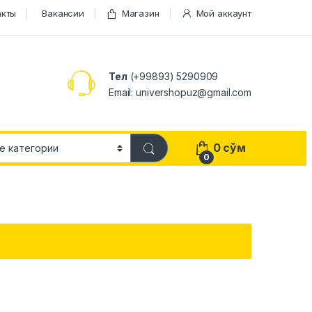
акты
Вакансии
Магазин
Мой аккаунт
Тел
(+99893) 5290909
Email: univershopuz@gmail.com
0
сўм
0