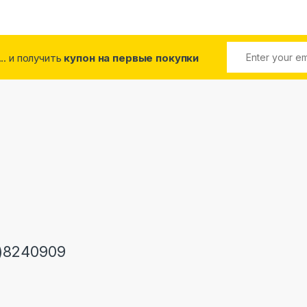
... и получить
купон на первые покупки
)8240909