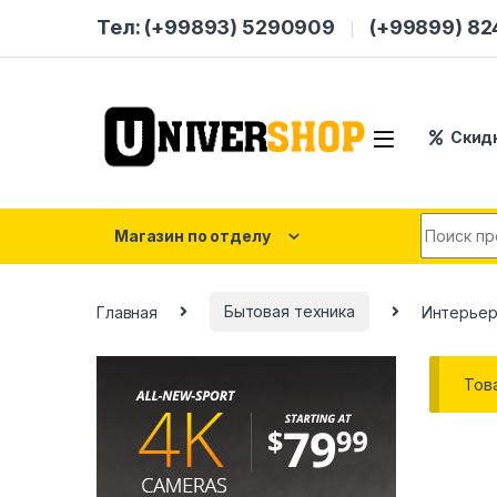
Skip to navigation
Skip to content
Тел: (+99893) 5290909
(+99899) 8
Скид
Search for
Магазин по отделу
Главная
Бытовая техника
Интерьер
Тов