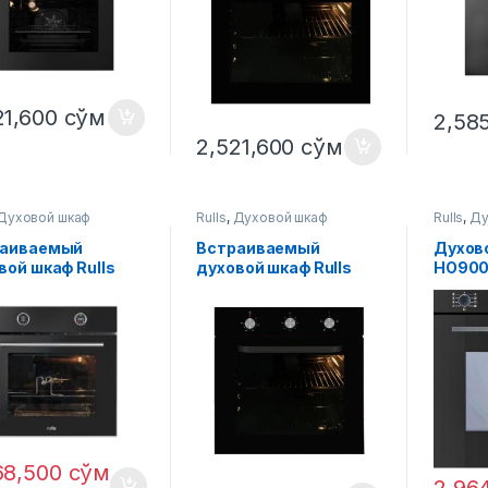
21,600
сўм
2,58
2,521,600
сўм
Духовой шкаф
Rulls
,
Духовой шкаф
Rulls
,
Ду
раиваемый
Встраиваемый
Духово
вой шкаф Rulls
духовой шкаф Rulls
HO900
10BB
X07605M3
68,500
сўм