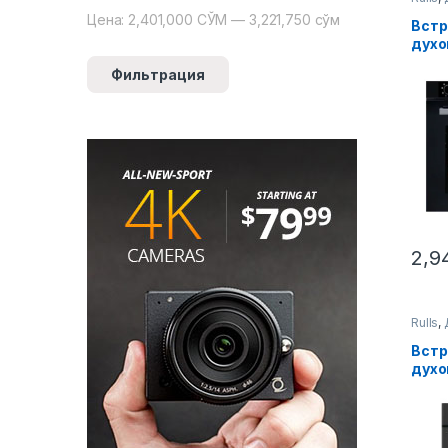
Цена:
2,401,000 СЎМ
—
3,221,750 сўм
Минимальная цена
Максимальная цена
Встр
духо
H09
Фильтрация
2,9
Rulls
,
Вст
духо
T06