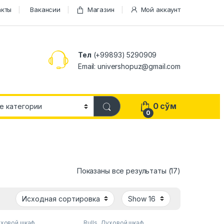
акты
Вакансии
Магазин
Мой аккаунт
Тел
(+99893) 5290909
Email: univershopuz@gmail.com
0
сўм
0
Показаны все результаты (17)
ховой шкаф
Rulls
,
Духовой шкаф