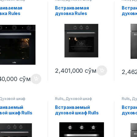
аиваемая
Встраиваемая
Встра
вка Rules
духовка Rules
духовк
009L3
T06006BL
X0700
2,401,000
сўм
2,46
40,000
сўм
Духовой шкаф
Rulls
,
Духовой шкаф
Rulls
,
Ду
раиваемый
Встраиваемый
Встра
вой шкаф Rulls
духовой шкаф Rulls
духово
006BL
X05905M2
X0700