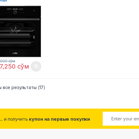
,000
сўм
97,250
сўм
 все результаты (17)
... и получить
купон на первые покупки