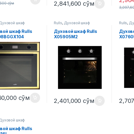
2,96
2,841,600
сўм
,600
сўм
3,097,6
Духовой шкаф
Rulls
,
Духовой шкаф
Rulls
,
Ду
вой шкаф Rulls
Духовой шкаф Rulls
Духово
08BGGX104
X05905M2
X0760
60,000
сўм
2,401,000
сўм
2,70
Духовой шкаф
вой шкаф Rulls
16I