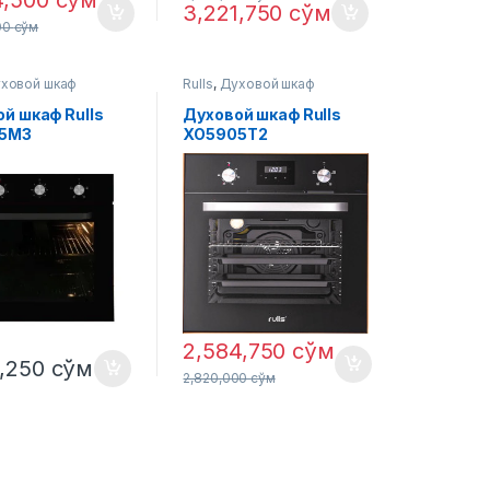
4,500
сўм
3,221,750
сўм
00
сўм
ховой шкаф
Rulls
,
Духовой шкаф
й шкаф Rulls
Духовой шкаф Rulls
5M3
XO5905T2
2,584,750
сўм
7,250
сўм
2,820,000
сўм