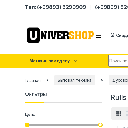
Skip to navigation
Skip to content
Тел: (+99893) 5290909
(+99899) 8
Скид
Search for
Магазин по отделу
Главная
Бытовая техника
Духово
Фильтры
Rulls
Цена
Rulls
,