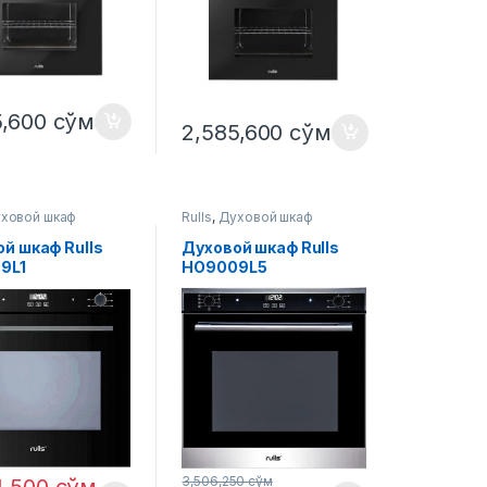
5,600
сўм
2,585,600
сўм
ховой шкаф
Rulls
,
Духовой шкаф
й шкаф Rulls
Духовой шкаф Rulls
9L1
HO9009L5
3,506,250
сўм