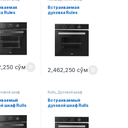
иваемая
Встраиваемая
а Rules
духовка Rules
6BB
X07006BS
2,250
сўм
2,462,250
сўм
ховой шкаф
Rulls
,
Духовой шкаф
иваемый
Встраиваемый
й шкаф Rulls
духовой шкаф Rulls
6BB
X07006BS