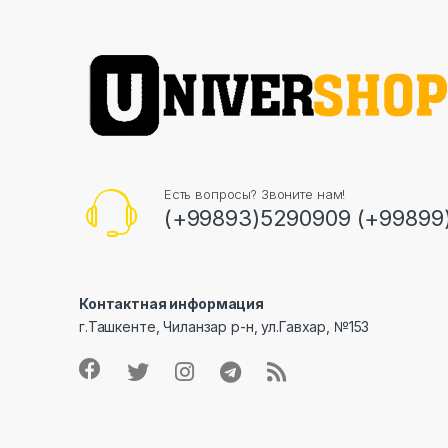
Есть вопросы? Звоните нам!
(+99893)5290909 (+99899
Контактная информация
г.Ташкенте, Чиланзар р-н, ул.Гавхар, №153