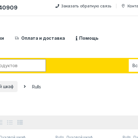
Заказать обратную связь
Конт
240909
ки
Оплата и доставка
Помощь
:
й шкаф
Rulls
Духовой шкаф
Rulls
,
Духовой шкаф
Rulls
,
Ду