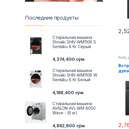
Последние продукты
2,5
Стиральная машина
Shivaki SHIV-WM1106 S
Sentaku 6 Кг Серый
Rulls
,
4,374,400
сўм
Вст
Стиральная машина
духо
Shivaki SHIV-WM1106 W
X070
Sentaku 6 Кг Белый
4,188,400
сўм
Стиральная машина
AVALON AVL-WM 8050
Wave - (8 кг)
2,7
4,882,800
сўм