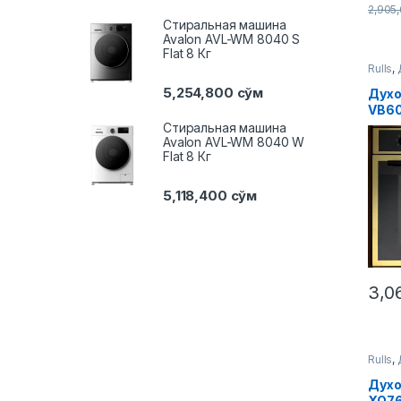
2,905
Стиральная машина
Avalon AVL-WM 8040 S
Flat 8 Кг
Rulls
,
5,254,800
сўм
Духо
VB6
Стиральная машина
Avalon AVL-WM 8040 W
Flat 8 Кг
5,118,400
сўм
3,0
Rulls
,
Духо
XO76