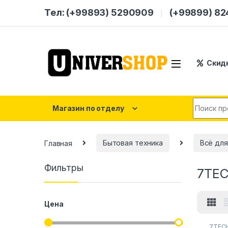
Skip to navigation
Skip to content
Тел: (+99893) 5290909
(+99899) 8
Скид
Search for
Магазин по отделу
Главная
Бытовая техника
Всё для
Фильтры
7TE
Цена
7TEC