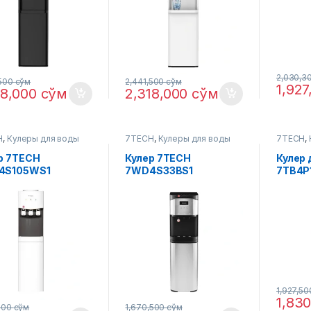
2,030,3
,500
сўм
2,441,500
сўм
1,92
18,000
сўм
2,318,000
сўм
H
,
Кулеры для воды
7TECH
,
Кулеры для воды
7TECH
,
р 7TECH
Кулер 7TECH
Кулер
4S105WS1
7WD4S33BS1
7TB4P
1,927,5
1,83
,300
сўм
1,670,500
сўм