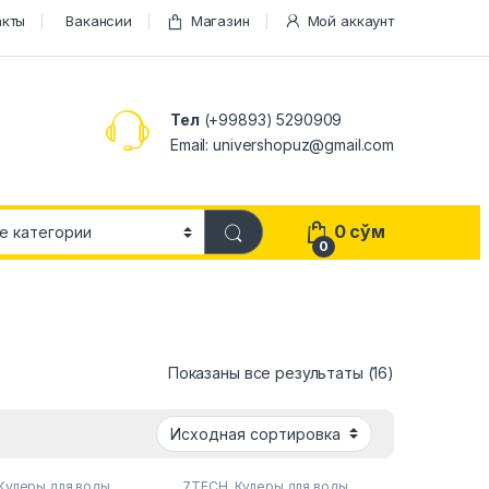
акты
Вакансии
Магазин
Мой аккаунт
Тел
(+99893) 5290909
Email: univershopuz@gmail.com
0
сўм
0
Показаны все результаты (16)
Кулеры для воды
7TECH
,
Кулеры для воды