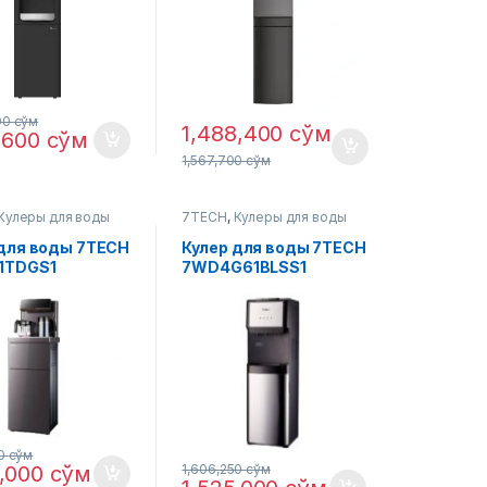
00
сўм
1,488,400
сўм
7,600
сўм
1,567,700
сўм
Кулеры для воды
7TECH
,
Кулеры для воды
 для воды 7TECH
Кулер для воды 7TECH
1TDGS1
7WD4G61BLSS1
00
сўм
0,000
сўм
1,606,250
сўм