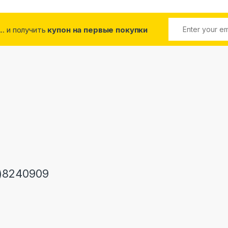
... и получить
купон на первые покупки
)8240909