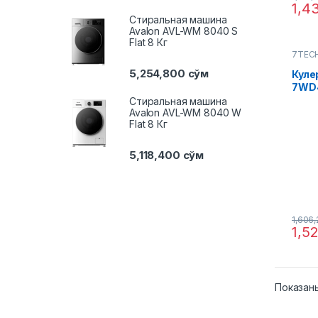
1,4
Стиральная машина
Avalon AVL-WM 8040 S
Flat 8 Кг
7TEC
5,254,800
сўм
Куле
7WD
Стиральная машина
Avalon AVL-WM 8040 W
Flat 8 Кг
5,118,400
сўм
1,606
1,5
Показаны