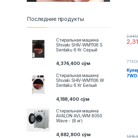
Последние продукты
2,441
Стиральная машина
2,3
Shivaki SHIV-WM1106 S
Sentaku 6 Кг Серый
7TEC
4,374,400
сўм
Куле
Стиральная машина
7WD
Shivaki SHIV-WM1106 W
Sentaku 6 Кг Белый
4,188,400
сўм
Стиральная машина
AVALON AVL-WM 8050
Wave - (8 кг)
4,882,800
сўм
1,516