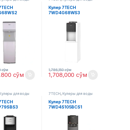
 7TECH
Кулер 7TECH
G68WS2
7WD4G68WS3
0
сўм
1,786,150
сўм
5,800
сўм
1,708,000
сўм
Кулеры для воды
7TECH
,
Кулеры для воды
 7TECH
Кулер 7TECH
P79SBS3
7WD4S105BCS1