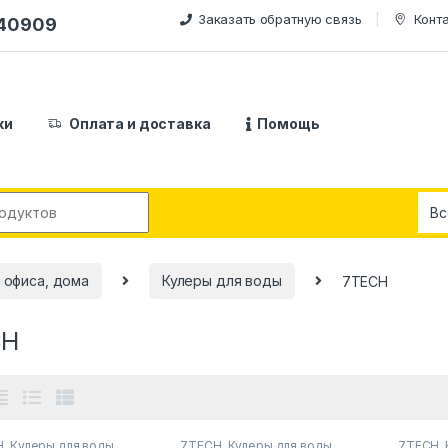
Заказать обратную связь
Конт
240909
ки
Оплата и доставка
Помощь
:
 офиса, дома
Кулеры для воды
7TECH
CH
H
,
Кулеры для воды
7TECH
,
Кулеры для воды
7TECH
,