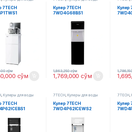
р 7TECH
Кулер 7TECH
Кулер
4P1TWS1
7WD4G68BS1
7WD4
,500
сўм
1,863,250
сўм
1,786,15
30,000
сўм
1,769,000
сўм
1,69
H
,
Кулеры для воды
7TECH
,
Кулеры для воды
7TECH
,
р 7TECH
Кулер 7TECH
Кулер
4P62ICEBS1
7WD4P62ICEWS2
7WD4