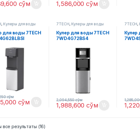
39,600
сўм
1,586,000
сўм
H
,
Кулеры для воды
7TECH
,
Кулеры для воды
7TECH
,
р для воды 7TECH
Кулер для воды 7TECH
Кулер
4G62BLBSI
7WD4G72BS4
7WD4
,250
сўм
2,094,550
сўм
1,285,0
25,000
сўм
1,988,600
сўм
1,22
 все результаты (16)