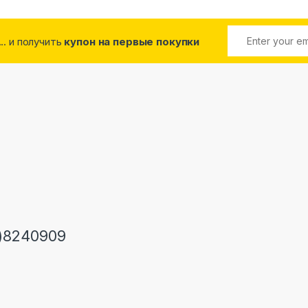
... и получить
купон на первые покупки
)8240909