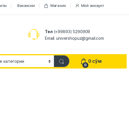
акты
Вакансии
Магазин
Мой аккаунт
Тел
(+99893) 5290909
Email: univershopuz@gmail.com
0
сўм
0