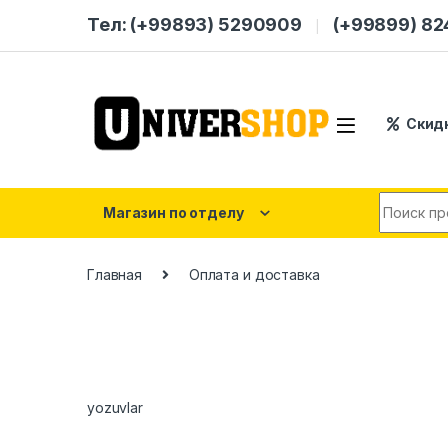
Skip to navigation
Skip to content
Тел: (+99893) 5290909
(+99899) 8
Скид
Search for
Магазин по отделу
Главная
Оплата и доставка
yozuvlar